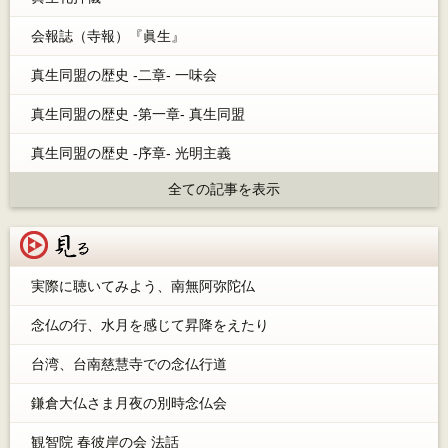
会報誌（寺報）『眞生』
真生同盟の歴史 -二章- 一味会
真生同盟の歴史 -第一章- 真生同盟
真生同盟の歴史 -序章- 光明主義
全ての記事を表示
見る
実際に聴いてみよう、南無阿弥陀仏
念仏の行、水月を感じて昇降をえたり
台湾、台南慈慧寺での念仏行道
鎌倉大仏さま月夜の別時念仏会
観智院 春彼岸の会 法話