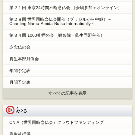
第２１回 東京24時間不断念仏会 （会場参加＋オンライン）
第２８回 世界同時念仏会開催（ブラジルから中継）～
Chanting Namu-Amida-Butsu Internationlly～
第３４回 1000礼拝の会（観智院・眞生同盟主催）
夕念仏の会
真生本部月例会
年間予定表
月間予定表
すべての記事を表示
知る
CNIA（世界同時念仏会）クラウドファンディング
眞生礼拝儀