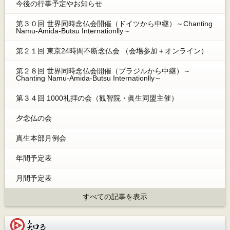
今後の行事予定やお知らせ
第３０回 世界同時念仏会開催（ドイツから中継）～Chanting
Namu-Amida-Butsu Internationlly～
第２１回 東京24時間不断念仏会 （会場参加＋オンライン）
第２８回 世界同時念仏会開催（ブラジルから中継）～
Chanting Namu-Amida-Butsu Internationlly～
第３４回 1000礼拝の会（観智院・眞生同盟主催）
夕念仏の会
真生本部月例会
年間予定表
月間予定表
すべての記事を表示
知る