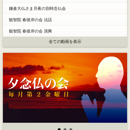
鎌倉大仏さま月夜の別時念仏会
観智院 春彼岸の会 法話
観智院 春彼岸の会 清興
全ての動画を表示