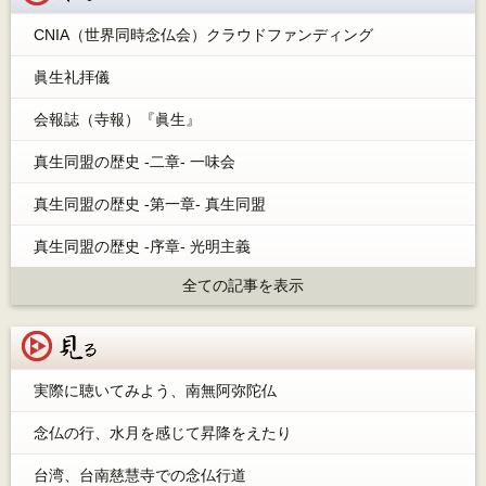
CNIA（世界同時念仏会）クラウドファンディング
眞生礼拝儀
会報誌（寺報）『眞生』
真生同盟の歴史 -二章- 一味会
真生同盟の歴史 -第一章- 真生同盟
真生同盟の歴史 -序章- 光明主義
全ての記事を表示
見る
実際に聴いてみよう、南無阿弥陀仏
念仏の行、水月を感じて昇降をえたり
台湾、台南慈慧寺での念仏行道