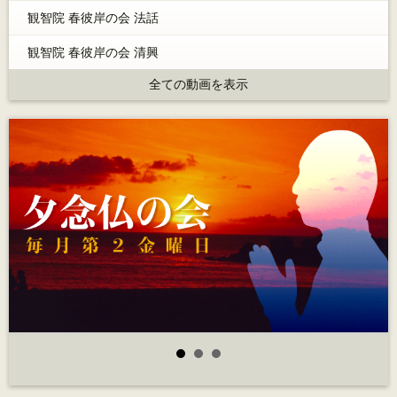
観智院 春彼岸の会 法話
観智院 春彼岸の会 清興
全ての動画を表示