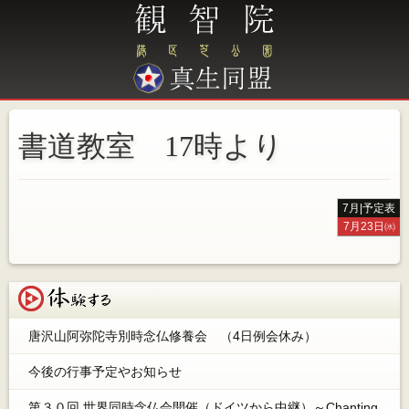
書道教室 17時より
7月
|
予定表
7月23日㈬
体験する
唐沢山阿弥陀寺別時念仏修養会 （4日例会休み）
今後の行事予定やお知らせ
第３０回 世界同時念仏会開催（ドイツから中継）～Chanting