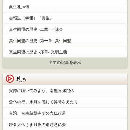
眞生礼拝儀
会報誌（寺報）『眞生』
真生同盟の歴史 -二章- 一味会
真生同盟の歴史 -第一章- 真生同盟
真生同盟の歴史 -序章- 光明主義
全ての記事を表示
見る
実際に聴いてみよう、南無阿弥陀仏
念仏の行、水月を感じて昇降をえたり
台湾、台南慈慧寺での念仏行道
鎌倉大仏さま月夜の別時念仏会