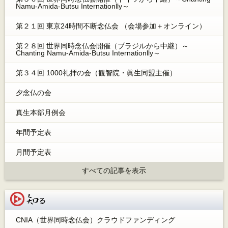
Namu-Amida-Butsu Internationlly～
第２１回 東京24時間不断念仏会 （会場参加＋オンライン）
第２８回 世界同時念仏会開催（ブラジルから中継）～
Chanting Namu-Amida-Butsu Internationlly～
第３４回 1000礼拝の会（観智院・眞生同盟主催）
夕念仏の会
真生本部月例会
年間予定表
月間予定表
すべての記事を表示
知る
CNIA（世界同時念仏会）クラウドファンディング