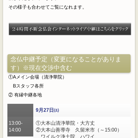
その様子も合わせてご覧になれます。
念仏中継予定（変更になることがありま
す）※現在交渉中含む
①Aメイン会場（清浄華院）
Bスタッフ各所
② 有縁中継各地
9月27日
㈯
13:00-
①大本山清浄華院・大方丈
14:00
②大本山善導寺 久留米市（～15:00）
ワイルク浄土院 ハワイ