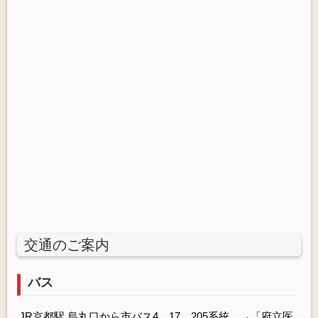
交通のご案内
バス
JR京都駅 烏丸口から市バス4、17、205系統 →「府立医