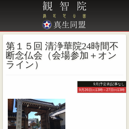
第１５回 清浄華院24時間不
断念仏会（会場参加＋オン
ライン）
9月
|
予定表
|
記事なし
9月26日㈯13時～27日㈰13時