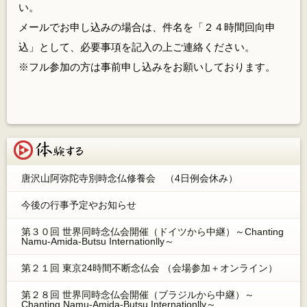
い。
メールでお申し込みの場合は、件名を「２４時間回向申
込」として、必要事項を記入の上ご連絡ください。
※フル参加の方は事前申し込みをお願いしております。
体験する
唐沢山阿弥陀寺別時念仏修養会 （4日例会休み）
今後の行事予定やお知らせ
第３０回 世界同時念仏会開催（ドイツから中継）～Chanting
Namu-Amida-Butsu Internationlly～
第２１回 東京24時間不断念仏会 （会場参加＋オンライン）
第２８回 世界同時念仏会開催（ブラジルから中継）～
Chanting Namu-Amida-Butsu Internationlly～