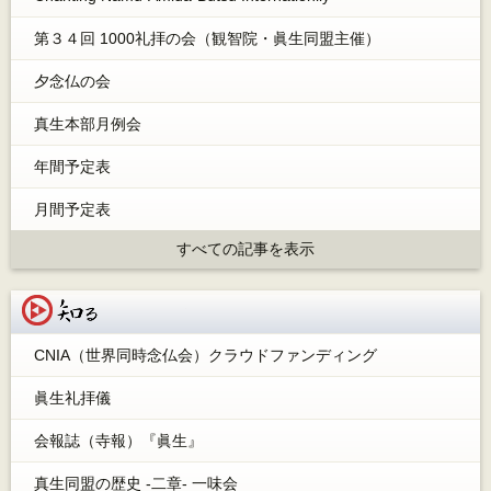
第３４回 1000礼拝の会（観智院・眞生同盟主催）
夕念仏の会
真生本部月例会
年間予定表
月間予定表
すべての記事を表示
知る
CNIA（世界同時念仏会）クラウドファンディング
眞生礼拝儀
会報誌（寺報）『眞生』
真生同盟の歴史 -二章- 一味会