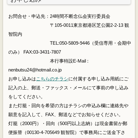
お問合せ・申込先：24時間不断念仏会実行委員会
〒105-0011東京都港区芝公園2-2-13 観
智院内
TEL:050-5809-9446（受信専用・会期中
のみ） FAX:03-3431-7807
本行事特設E-Mail :
nenbutsu24@hotmail.co.jp
お申し込みは
こちらのチラシ
に付属する申し込み用紙にご
記入の上、郵送・ファックス・メールにて事前の申し込み
をしてください。
また灯籠・回向を希望の方はチラシの申込み欄に連絡先や
願意を記入して、FAX、郵送などでお知らせください。
灯籠（2000円）・回向（500円以上志納）は現金書留か郵
便振替（00130-4-705649 観智院）で事務局にご送金下さ