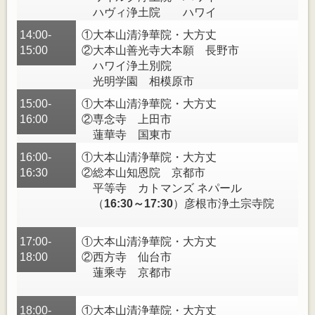
ハヴィ浄土院 ハワイ
14:00-
①大本山清浄華院・大方丈
15:00
②大本山善光寺大本願 長野市
ハワイ浄土別院
光明学園 相模原市
15:00-
①大本山清浄華院・大方丈
16:00
②専念寺 上田市
蓮華寺 国東市
16:00-
①大本山清浄華院・大方丈
16:30
②総本山知恩院 京都市
平等寺 カトマンズ ネパール
（
16:30～17:30
）彦根市浄土宗寺院
17:00-
①大本山清浄華院・大方丈
18:00
②西方寺 仙台市
蓮乘寺 京都市
18:00-
①大本山清浄華院・大方丈