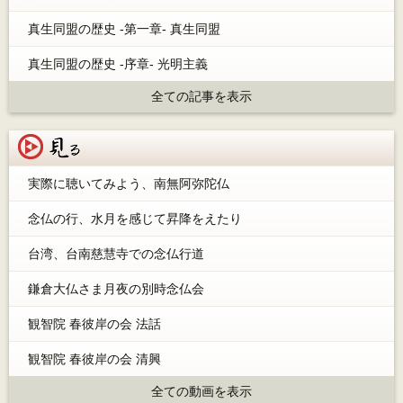
真生同盟の歴史 -第一章- 真生同盟
真生同盟の歴史 -序章- 光明主義
全ての記事を表示
見る
実際に聴いてみよう、南無阿弥陀仏
念仏の行、水月を感じて昇降をえたり
台湾、台南慈慧寺での念仏行道
鎌倉大仏さま月夜の別時念仏会
観智院 春彼岸の会 法話
観智院 春彼岸の会 清興
全ての動画を表示