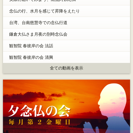
念仏の行、水月を感じて昇降をえたり
台湾、台南慈慧寺での念仏行道
鎌倉大仏さま月夜の別時念仏会
観智院 春彼岸の会 法話
観智院 春彼岸の会 清興
全ての動画を表示