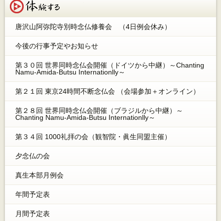
体験する
唐沢山阿弥陀寺別時念仏修養会 （4日例会休み）
今後の行事予定やお知らせ
第３０回 世界同時念仏会開催（ドイツから中継）～Chanting
Namu-Amida-Butsu Internationlly～
第２１回 東京24時間不断念仏会 （会場参加＋オンライン）
第２８回 世界同時念仏会開催（ブラジルから中継）～
Chanting Namu-Amida-Butsu Internationlly～
第３４回 1000礼拝の会（観智院・眞生同盟主催）
夕念仏の会
真生本部月例会
年間予定表
月間予定表