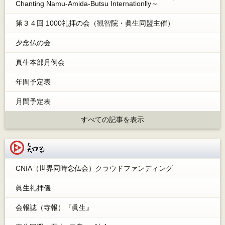
Chanting Namu-Amida-Butsu Internationlly～
第３４回 1000礼拝の会（観智院・眞生同盟主催）
夕念仏の会
真生本部月例会
年間予定表
月間予定表
すべての記事を表示
知る
CNIA（世界同時念仏会）クラウドファンディング
眞生礼拝儀
会報誌（寺報）『眞生』