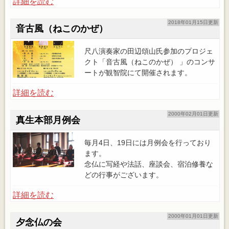
詳細を読む
2018年01月15日更新
音古風（ねこのかぜ）
尺八演奏家の田辺頌山氏参加のプロジェ
クト「音古風（ねこのかぜ） 」のコンサ
ートが観智院にて開催されます。
詳細を読む
2000年02月01日更新
真生本部月例会
毎月4日、19日には月例会を行っており
ます。
念仏に写経や法話、座談会、宿泊修養な
どの行事がございます。
詳細を読む
2000年01月01日更新
夕念仏の会