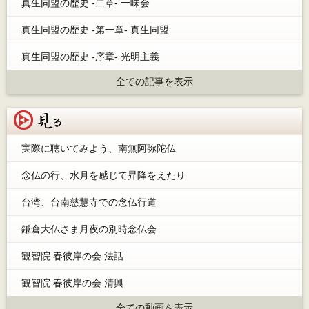
真生同盟の歴史 -二章- 一味会
真生同盟の歴史 -第一章- 真生同盟
真生同盟の歴史 -序章- 光明主義
全ての記事を表示
見る
実際に聴いてみよう、南無阿弥陀仏
念仏の行、水月を感じて昇降をえたり
台湾、台南慈慧寺での念仏行道
鎌倉大仏さま月夜の別時念仏会
観智院 春彼岸の会 法話
観智院 春彼岸の会 清興
全ての動画を表示