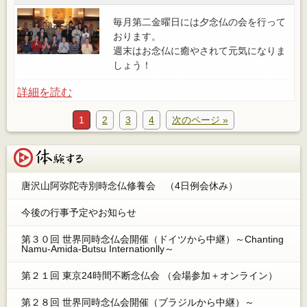
毎月第二金曜日には夕念仏の会を行って
おります。
週末はお念仏に癒やされて元気になりま
しょう！
詳細を読む
1
2
3
4
次のページ »
体験する
唐沢山阿弥陀寺別時念仏修養会 （4日例会休み）
今後の行事予定やお知らせ
第３０回 世界同時念仏会開催（ドイツから中継）～Chanting
Namu-Amida-Butsu Internationlly～
第２１回 東京24時間不断念仏会 （会場参加＋オンライン）
第２８回 世界同時念仏会開催（ブラジルから中継）～