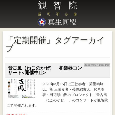
「定期開催」タグアーカイ
ブ
2020年03月15日更新
音古風（ねこのかぜ） 和楽器コン
サート<開催中止>
2020年3月15日に三弦奏者・菊重精峰
氏、箏 三弦奏者・菊優紹古氏、尺八奏
者・田辺頌山氏のプロジェクト「音古風
（ねこのかぜ） 」のコンサートが観智院
にて開催されます。