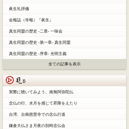
眞生礼拝儀
会報誌（寺報）『眞生』
真生同盟の歴史 -二章- 一味会
真生同盟の歴史 -第一章- 真生同盟
真生同盟の歴史 -序章- 光明主義
全ての記事を表示
見る
実際に聴いてみよう、南無阿弥陀仏
念仏の行、水月を感じて昇降をえたり
台湾、台南慈慧寺での念仏行道
鎌倉大仏さま月夜の別時念仏会