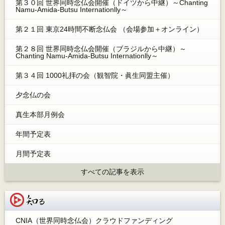
第３０回 世界同時念仏会開催（ドイツから中継）～Chanting
Namu-Amida-Butsu Internationlly～
第２１回 東京24時間不断念仏会 （会場参加＋オンライン）
第２８回 世界同時念仏会開催（ブラジルから中継）～
Chanting Namu-Amida-Butsu Internationlly～
第３４回 1000礼拝の会（観智院・眞生同盟主催）
夕念仏の会
真生本部月例会
年間予定表
月間予定表
すべての記事を表示
知る
CNIA（世界同時念仏会）クラウドファンディング