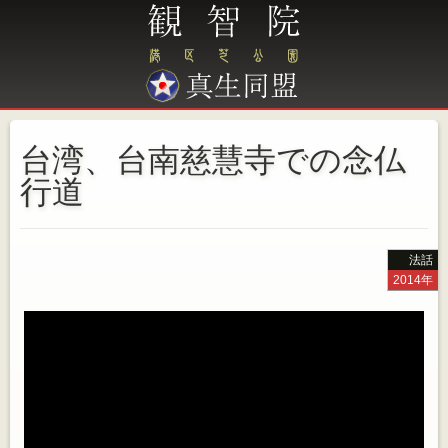
台湾、台南慈慧寺での念仏
行道
法話
2014年