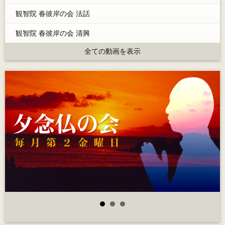
観智院 春彼岸の会 法話
観智院 春彼岸の会 清興
全ての動画を表示