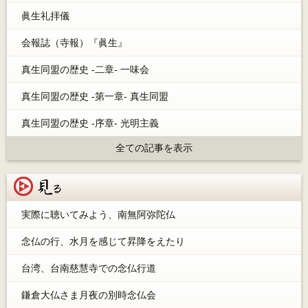
眞生礼拝儀
会報誌（寺報）『眞生』
真生同盟の歴史 -二章- 一味会
真生同盟の歴史 -第一章- 真生同盟
真生同盟の歴史 -序章- 光明主義
全ての記事を表示
見る
実際に聴いてみよう、南無阿弥陀仏
念仏の行、水月を感じて昇降をえたり
台湾、台南慈慧寺での念仏行道
鎌倉大仏さま月夜の別時念仏会