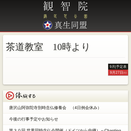
茶道教室 10時より
9月
|
予定表
9月27日㈯
体験する
唐沢山阿弥陀寺別時念仏修養会 （4日例会休み）
今後の行事予定やお知らせ
第３０回 世界同時念仏会開催（ドイツから中継）～Chanting