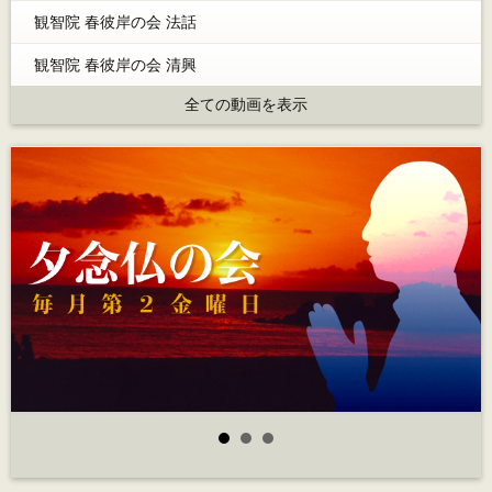
観智院 春彼岸の会 法話
観智院 春彼岸の会 清興
全ての動画を表示