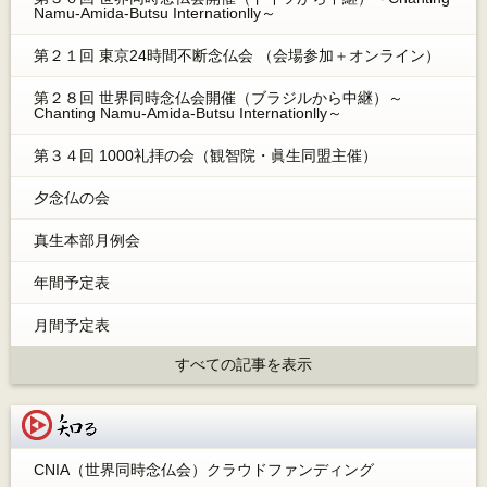
Namu-Amida-Butsu Internationlly～
第２１回 東京24時間不断念仏会 （会場参加＋オンライン）
第２８回 世界同時念仏会開催（ブラジルから中継）～
Chanting Namu-Amida-Butsu Internationlly～
第３４回 1000礼拝の会（観智院・眞生同盟主催）
夕念仏の会
真生本部月例会
年間予定表
月間予定表
すべての記事を表示
知る
CNIA（世界同時念仏会）クラウドファンディング