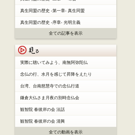
真生同盟の歴史 -第一章- 真生同盟
真生同盟の歴史 -序章- 光明主義
全ての記事を表示
見る
実際に聴いてみよう、南無阿弥陀仏
念仏の行、水月を感じて昇降をえたり
台湾、台南慈慧寺での念仏行道
鎌倉大仏さま月夜の別時念仏会
観智院 春彼岸の会 法話
観智院 春彼岸の会 清興
全ての動画を表示