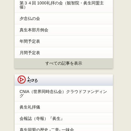
第３４回 1000礼拝の会（観智院・眞生同盟主
催）
夕念仏の会
真生本部月例会
年間予定表
月間予定表
すべての記事を表示
知る
CNIA（世界同時念仏会）クラウドファンディン
グ
眞生礼拝儀
会報誌（寺報）『眞生』
真生同盟の歴史 -二章- 一味会