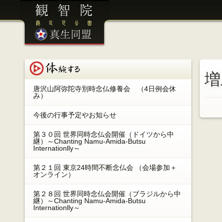
港区芝公園 観智院 ／ 眞生同盟
体験する
増
唐沢山阿弥陀寺別時念仏修養会 （4日例会休
み）
今後の行事予定やお知らせ
第３０回 世界同時念仏会開催（ドイツから中
継）～Chanting Namu-Amida-Butsu
Internationlly～
第２１回 東京24時間不断念仏会 （会場参加＋
オンライン）
第２８回 世界同時念仏会開催（ブラジルから中
継）～Chanting Namu-Amida-Butsu
Internationlly～