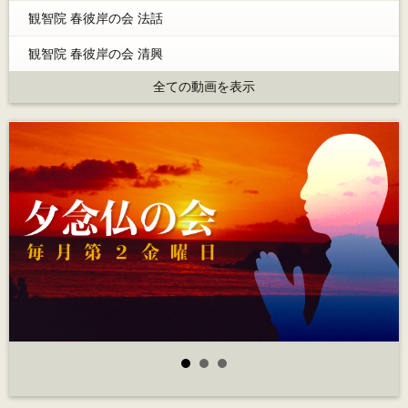
観智院 春彼岸の会 法話
観智院 春彼岸の会 清興
全ての動画を表示