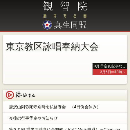
東京教区詠唱奉納大会
3月
|
予定表
|
記事なし
3月6日㈭13時～
体験する
唐沢山阿弥陀寺別時念仏修養会 （4日例会休み）
今後の行事予定やお知らせ
第３０回 世界同時念仏会開催（ドイツから中継）～Chanting