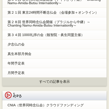
Namu-Amida-Butsu Internationlly～
第２１回 東京24時間不断念仏会 （会場参加＋オンライン）
第２８回 世界同時念仏会開催（ブラジルから中継）～
Chanting Namu-Amida-Butsu Internationlly～
第３４回 1000礼拝の会（観智院・眞生同盟主催）
夕念仏の会
真生本部月例会
年間予定表
月間予定表
すべての記事を表示
知る
CNIA（世界同時念仏会）クラウドファンディング