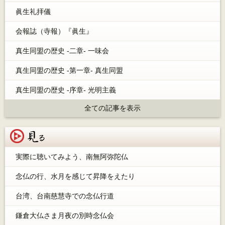
眞生礼拝儀
会報誌（寺報）『眞生』
真生同盟の歴史 -二章- 一味会
真生同盟の歴史 -第一章- 真生同盟
真生同盟の歴史 -序章- 光明主義
全ての記事を表示
見る
実際に聴いてみよう、南無阿弥陀仏
念仏の行、水月を感じて昇降をえたり
台湾、台南慈慧寺での念仏行道
鎌倉大仏さま月夜の別時念仏会