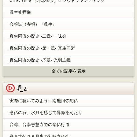
CNIA（世界同時念仏会）クラウドファンディング
眞生礼拝儀
会報誌（寺報）『眞生』
真生同盟の歴史 -二章- 一味会
真生同盟の歴史 -第一章- 真生同盟
真生同盟の歴史 -序章- 光明主義
全ての記事を表示
見る
実際に聴いてみよう、南無阿弥陀仏
念仏の行、水月を感じて昇降をえたり
台湾、台南慈慧寺での念仏行道
鎌倉大仏さま月夜の別時念仏会