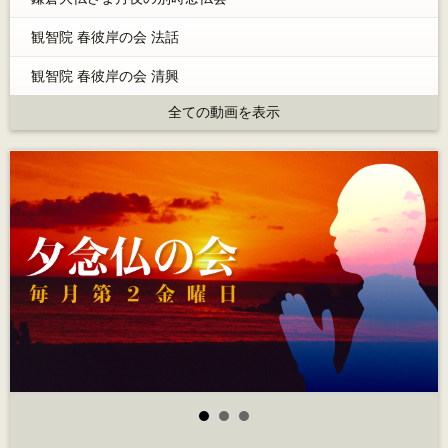
観智院 春彼岸の会 法話
観智院 春彼岸の会 清興
全ての動画を表示