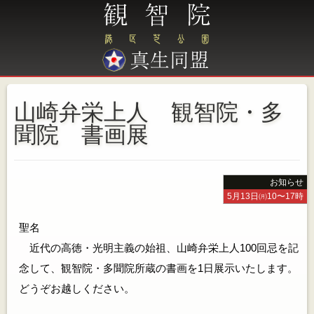
山崎弁栄上人 観智院・多
聞院 書画展
お知らせ
5月13日㈪10〜17時
聖名
近代の高徳・光明主義の始祖、山崎弁栄上人100回忌を記
念して、観智院・多聞院所蔵の書画を1日展示いたします。
どうぞお越しください。