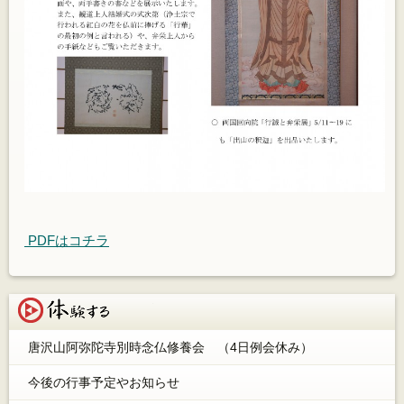
PDFはコチラ
体験する
唐沢山阿弥陀寺別時念仏修養会 （4日例会休み）
今後の行事予定やお知らせ