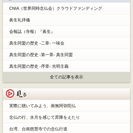
CNIA（世界同時念仏会）クラウドファンディング
眞生礼拝儀
会報誌（寺報）『眞生』
真生同盟の歴史 -二章- 一味会
真生同盟の歴史 -第一章- 真生同盟
真生同盟の歴史 -序章- 光明主義
全ての記事を表示
見る
実際に聴いてみよう、南無阿弥陀仏
念仏の行、水月を感じて昇降をえたり
台湾、台南慈慧寺での念仏行道