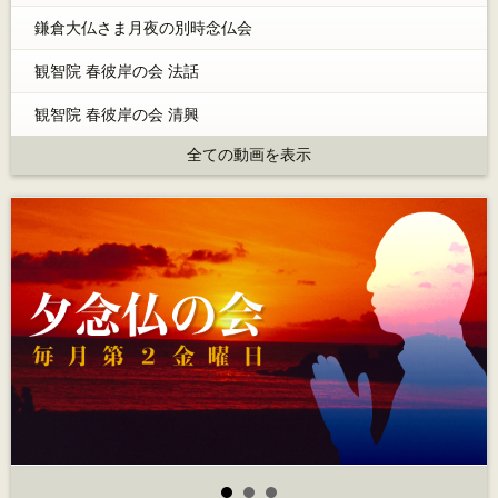
鎌倉大仏さま月夜の別時念仏会
観智院 春彼岸の会 法話
観智院 春彼岸の会 清興
全ての動画を表示