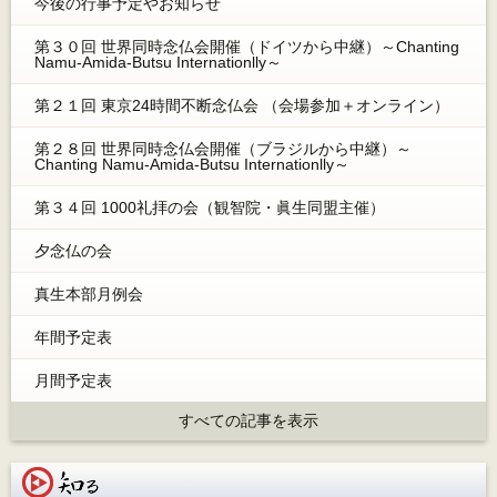
今後の行事予定やお知らせ
第３０回 世界同時念仏会開催（ドイツから中継）～Chanting
Namu-Amida-Butsu Internationlly～
第２１回 東京24時間不断念仏会 （会場参加＋オンライン）
第２８回 世界同時念仏会開催（ブラジルから中継）～
Chanting Namu-Amida-Butsu Internationlly～
第３４回 1000礼拝の会（観智院・眞生同盟主催）
夕念仏の会
真生本部月例会
年間予定表
月間予定表
すべての記事を表示
知る