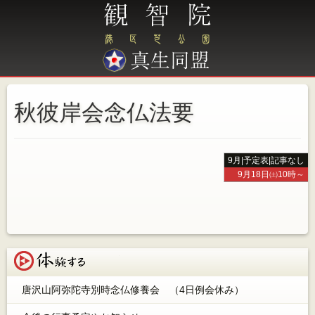
秋彼岸会念仏法要
9月
|
予定表
|
記事なし
9月18日㈯10時～
体験する
唐沢山阿弥陀寺別時念仏修養会 （4日例会休み）