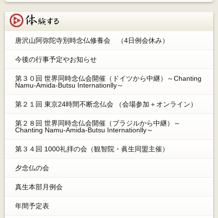
体験する
唐沢山阿弥陀寺別時念仏修養会 （4日例会休み）
今後の行事予定やお知らせ
第３０回 世界同時念仏会開催（ドイツから中継）～Chanting
Namu-Amida-Butsu Internationlly～
第２１回 東京24時間不断念仏会 （会場参加＋オンライン）
第２８回 世界同時念仏会開催（ブラジルから中継）～
Chanting Namu-Amida-Butsu Internationlly～
第３４回 1000礼拝の会（観智院・眞生同盟主催）
夕念仏の会
真生本部月例会
年間予定表