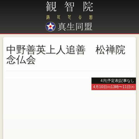
中野善英上人追善 松禅院
念仏会
4月
|
予定表
|
記事なし
4月10日㈰13時〜11日㈪