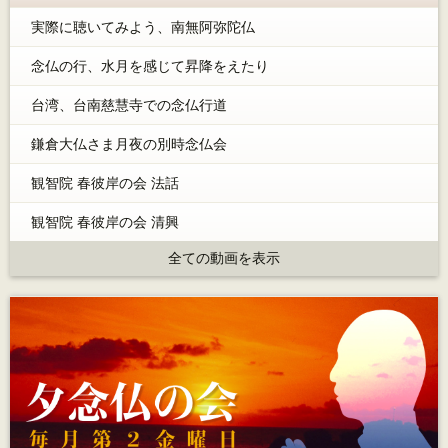
実際に聴いてみよう、南無阿弥陀仏
念仏の行、水月を感じて昇降をえたり
台湾、台南慈慧寺での念仏行道
鎌倉大仏さま月夜の別時念仏会
観智院 春彼岸の会 法話
観智院 春彼岸の会 清興
全ての動画を表示