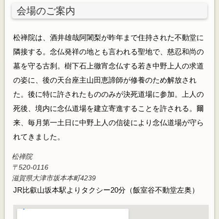
会場のご案内
松禅院は、酒井雄哉阿闍梨が昨年まで住持された不動堂に
隣接する。念仏発祥の地とも言われる聖地で、慈忍和尚の
墓を守る古刹。樹下石上徹宵念仏する若き中野上人の求道
の姿に、後の天台座主山田恵諦師が修養のため解放され
た。後に特に許されたもののみが決死道場に参加。上人の
死後、境内に念仏道場を建立寄進することを許される。爾
来、毎月第一土日に中野上人の信徒により念仏道場が守ら
れてきました。
松禅院
〒520-0116
滋賀県大津市坂本本町4239
JR比叡山坂本駅よりタクシー20分（飯室谷不動堂左奥）