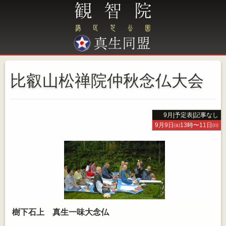
比叡山松禅院仲秋念仏大会
9月
|
予定表
|
記事なし
9月9日㈮13時〜11日㈰
樹下石上 真生一味大念仏