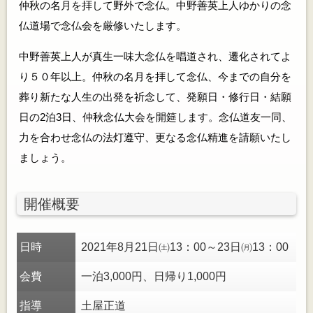
仲秋の名月を拝して野外で念仏。中野善英上人ゆかりの念
仏道場で念仏会を厳修いたします。
中野善英上人が真生一味大念仏を唱道され、遷化されてよ
り５０年以上。仲秋の名月を拝して念仏、今までの自分を
葬り新たな人生の出発を祈念して、発願日・修行日・結願
日の2泊3日、仲秋念仏大会を開筵します。念仏道友一同、
力を合わせ念仏の法灯遵守、更なる念仏精進を請願いたし
ましょう。
開催概要
日時
2021年8月21日㈯13：00～23日㈪13：00
会費
一泊3,000円、日帰り1,000円
指導
土屋正道