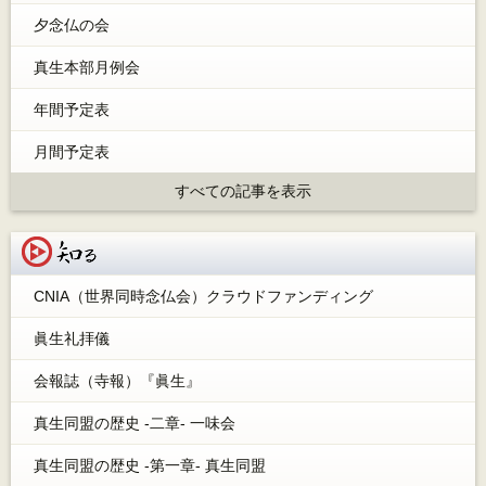
夕念仏の会
真生本部月例会
年間予定表
月間予定表
すべての記事を表示
知る
CNIA（世界同時念仏会）クラウドファンディング
眞生礼拝儀
会報誌（寺報）『眞生』
真生同盟の歴史 -二章- 一味会
真生同盟の歴史 -第一章- 真生同盟