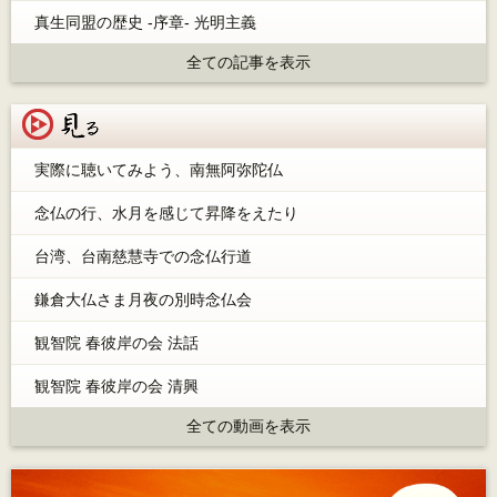
真生同盟の歴史 -序章- 光明主義
全ての記事を表示
見る
実際に聴いてみよう、南無阿弥陀仏
念仏の行、水月を感じて昇降をえたり
台湾、台南慈慧寺での念仏行道
鎌倉大仏さま月夜の別時念仏会
観智院 春彼岸の会 法話
観智院 春彼岸の会 清興
全ての動画を表示