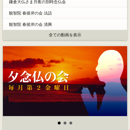
鎌倉大仏さま月夜の別時念仏会
観智院 春彼岸の会 法話
観智院 春彼岸の会 清興
全ての動画を表示