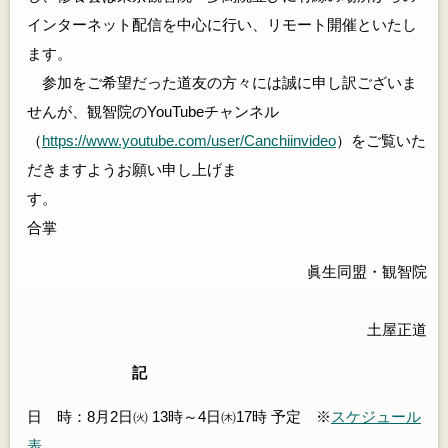
インターネット配信を中心に行い、リモート開催といたし
ます。
参加をご希望だった道友の方々には誠に申し訳ございま
せんが、観智院のYouTubeチャンネル
（
https://www.youtube.com/user/Canchiinvideo
）をご覧いた
だきますようお願い申し上げま
す。
合掌
眞生同盟・観智院
土屋正道
記
日 時：8月2日㈫ 13時～4日㈭17時 予定 ※
スケジュール
表