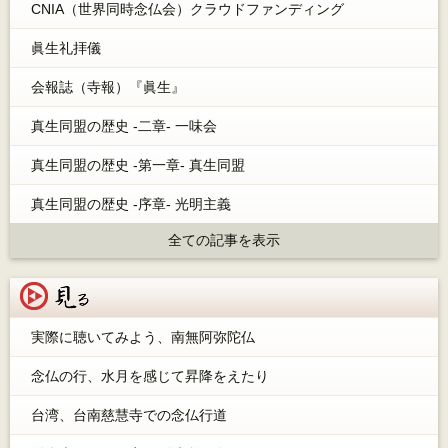
CNIA（世界同時念仏会）クラウドファンディング
眞生礼拝儀
会報誌（寺報）『眞生』
真生同盟の歴史 -二章- 一味会
真生同盟の歴史 -第一章- 真生同盟
真生同盟の歴史 -序章- 光明主義
全ての記事を表示
見る
実際に聴いてみよう、南無阿弥陀仏
念仏の行、水月を感じて昇降をえたり
台湾、台南慈慧寺での念仏行道