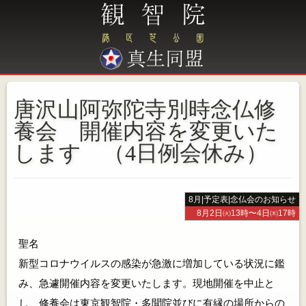
唐沢山阿弥陀寺別時念仏修
養会 開催内容を変更いた
します （4日例会休み）
8月
|
予定表
|
念仏会のお知らせ
8月2日㈫13時〜4日㈭17時
聖名
新型コロナウイルスの感染が急激に増加している状況に鑑
み、急遽開催内容を変更いたします。現地開催を中止と
し、修養会は東京観智院・多聞院並びに有縁の場所からの