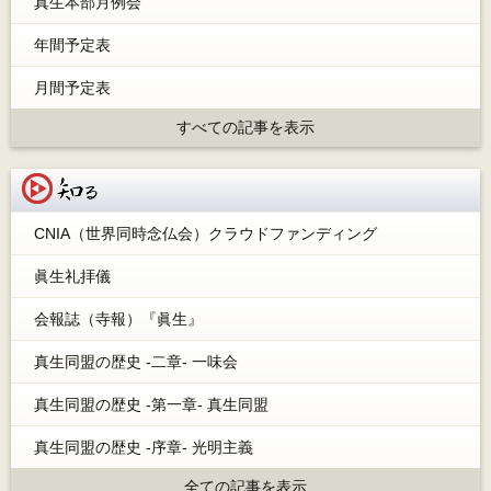
真生本部月例会
年間予定表
月間予定表
すべての記事を表示
知る
CNIA（世界同時念仏会）クラウドファンディング
眞生礼拝儀
会報誌（寺報）『眞生』
真生同盟の歴史 -二章- 一味会
真生同盟の歴史 -第一章- 真生同盟
真生同盟の歴史 -序章- 光明主義
全ての記事を表示