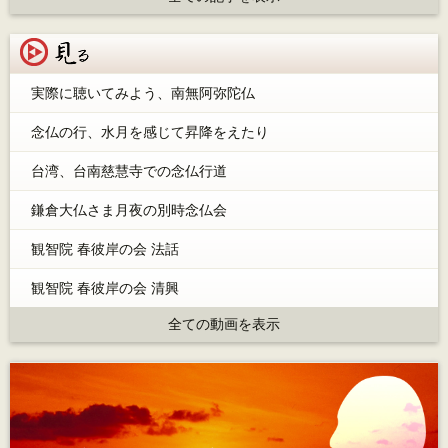
見る
実際に聴いてみよう、南無阿弥陀仏
念仏の行、水月を感じて昇降をえたり
台湾、台南慈慧寺での念仏行道
鎌倉大仏さま月夜の別時念仏会
観智院 春彼岸の会 法話
観智院 春彼岸の会 清興
全ての動画を表示