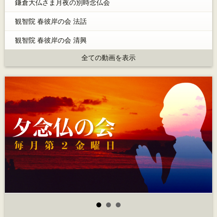
鎌倉大仏さま月夜の別時念仏会
観智院 春彼岸の会 法話
観智院 春彼岸の会 清興
全ての動画を表示