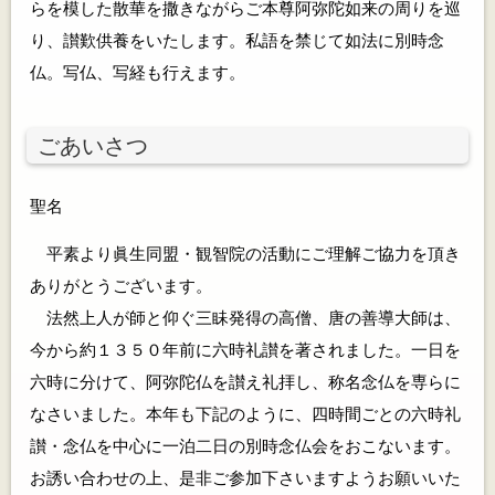
らを模した散華を撒きながらご本尊阿弥陀如来の周りを巡
り、讃歎供養をいたします。私語を禁じて如法に別時念
仏。写仏、写経も行えます。
ごあいさつ
聖名
平素より眞生同盟・観智院の活動にご理解ご協力を頂き
ありがとうございます。
法然上人が師と仰ぐ三眛発得の高僧、唐の善導大師は、
今から約１３５０年前に六時礼讃を著されました。一日を
六時に分けて、阿弥陀仏を讃え礼拝し、称名念仏を専らに
なさいました。本年も下記のように、四時間ごとの六時礼
讃・念仏を中心に一泊二日の別時念仏会をおこないます。
お誘い合わせの上、是非ご参加下さいますようお願いいた