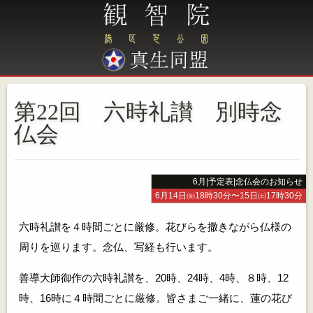
第22回 六時礼讃 別時念
仏会
6月
|
予定表
|
念仏会のお知らせ
6月14日㈮18時30分〜15日㈯17時30分
六時礼讃を４時間ごとに厳修。花びらを撒きながら仏様の
周りを巡ります。念仏、写経も行います。
善導大師御作の六時礼讃を、20時、24時、4時、８時、12
時、16時に４時間ごとに厳修。皆さまご一緒に、蓮の花び