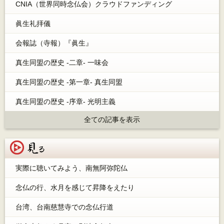
CNIA（世界同時念仏会）クラウドファンディング
眞生礼拝儀
会報誌（寺報）『眞生』
真生同盟の歴史 -二章- 一味会
真生同盟の歴史 -第一章- 真生同盟
真生同盟の歴史 -序章- 光明主義
全ての記事を表示
見る
実際に聴いてみよう、南無阿弥陀仏
念仏の行、水月を感じて昇降をえたり
台湾、台南慈慧寺での念仏行道