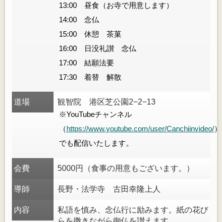
13:00 昼食（お寺で用意します）
14:00 念仏
15:00 休憩 茶菓
16:00 日没礼讃 念仏
17:00 結願法要
17:30 着替 解散
道場
観智院 港区芝公園2−2−13
※YouTubeチャンネル
（
https://www.youtube.com/user/Canchiinvideo/
）
でも配信いたします。
会費
5000円（食事の用意もございます。）
導師
長野・法学寺 古田幸隆上人
内容
私語を慎み、念仏行に励みます。紙の花び
らを撒きながら御仏を讃えます。