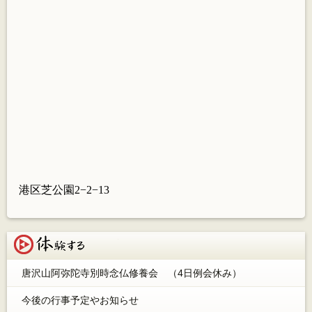
港区芝公園
2
−
2
−
13
体験する
唐沢山阿弥陀寺別時念仏修養会 （4日例会休み）
今後の行事予定やお知らせ