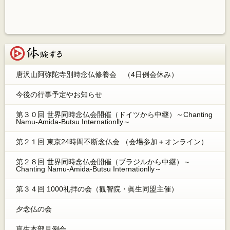
体験する
唐沢山阿弥陀寺別時念仏修養会 （4日例会休み）
今後の行事予定やお知らせ
第３０回 世界同時念仏会開催（ドイツから中継）～Chanting
Namu-Amida-Butsu Internationlly～
第２１回 東京24時間不断念仏会 （会場参加＋オンライン）
第２８回 世界同時念仏会開催（ブラジルから中継）～
Chanting Namu-Amida-Butsu Internationlly～
第３４回 1000礼拝の会（観智院・眞生同盟主催）
夕念仏の会
真生本部月例会