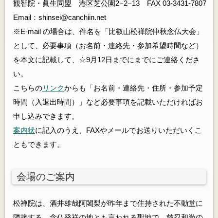
観智院・眞生同盟 港区芝公園2−2−13 FAX 03-3431-7807
Email：shinsei@canchiin.net
※E-mail の場合は、件名を「比叡山松禅院仲秋念仏大会」
として、必要事項（お名前・連絡先・参加希望時間など）
を本文に記載して、☆9月12日までにまでにご連絡くださ
い。
こちらの
リンク
からも「お名前・連絡先・住所・参加予定
時間（入退出時間）」など必要事項を記載いただければお
申し込みできます。
案内状
に記入のうえ、FAXやメールでお送りいただいくこ
ともできます。
会場のご案内
松禅院は、酒井雄哉阿闍梨が昨年まで住持された不動堂に
隣接する。念仏発祥の地とも言われる聖地で、慈忍和尚の