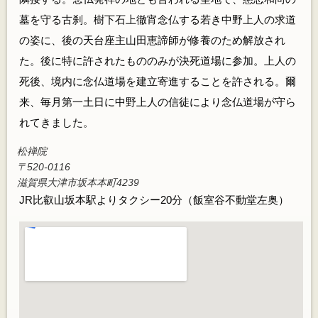
墓を守る古刹。樹下石上徹宵念仏する若き中野上人の求道
の姿に、後の天台座主山田恵諦師が修養のため解放され
た。後に特に許されたもののみが決死道場に参加。上人の
死後、境内に念仏道場を建立寄進することを許される。爾
来、毎月第一土日に中野上人の信徒により念仏道場が守ら
れてきました。
松禅院
〒520-0116
滋賀県大津市坂本本町4239
JR比叡山坂本駅よりタクシー20分（飯室谷不動堂左奥）