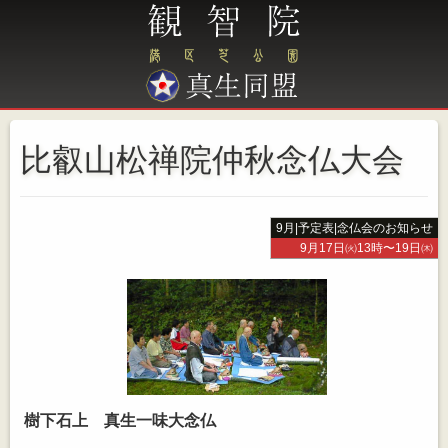
比叡山松禅院仲秋念仏大会
9月
|
予定表
|
念仏会のお知らせ
9月17日㈫13時〜19日㈭
樹下石上 真生一味大念仏