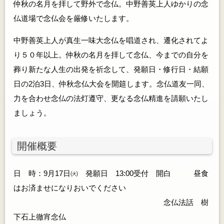
仲秋の名月を拝して野外で念仏。中野善英上人ゆかりの念
仏道場で念仏会を厳修いたします。
中野善英上人が真生一味大念仏を唱道され、遷化されてよ
り５０年以上。仲秋の名月を拝して念仏、今までの自分を
葬り新たな人生の出発を祈念して、発願日・修行日・結願
日の2泊3日、仲秋念仏大会を開筵します。念仏道友一同、
力を合わせ念仏の法灯遵守、更なる念仏精進を請願いたし
ましょう。
開催概要
日 時：9月17日㈫ 発願日 13:00受付 開白 昼食
はお済ませになりおいでください
念仏法話 樹
下石上徹宵念仏