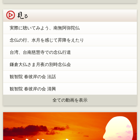
見る
実際に聴いてみよう、南無阿弥陀仏
念仏の行、水月を感じて昇降をえたり
台湾、台南慈慧寺での念仏行道
鎌倉大仏さま月夜の別時念仏会
観智院 春彼岸の会 法話
観智院 春彼岸の会 清興
全ての動画を表示