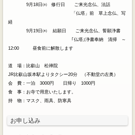
9月18日㈬ 修行日 ご来光念仏、法話
「仏塔」前 草上念仏、写
経
9月19日㈭ 結願日 ご来光念仏、誓願浄書
｢仏塔｣浄書奉納 清掃 ～
12:00 昼食前に解散します
道 場：比叡山 松禅院
JR比叡山坂本駅よりタクシー20分 （不動堂の左奥）
会 費：一泊 3000円 日帰り 1000円
食 事：お寺で用意いたします。
持 物：マスク、雨具、防寒具
お申し込み