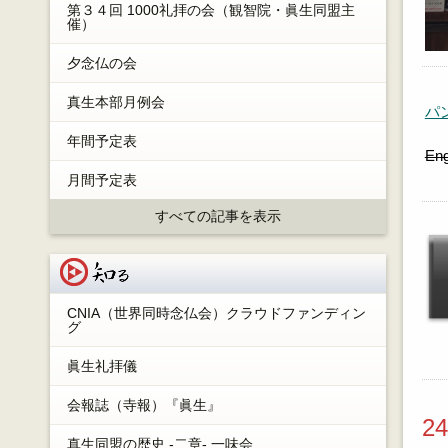
第３４回 1000礼拝の会（観智院・眞生同盟主
催）
夕念仏の会
真生本部月例会
パ
年間予定表
Eng
月間予定表
すべての記事を表示
知る
CNIA（世界同時念仏会）クラウドファンディン
グ
眞生礼拝儀
会報誌（寺報）『眞生』
2
真生同盟の歴史 -二章- 一味会