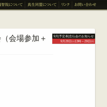
会（会場参加＋
9月
|
予定表
|
念仏会のお知らせ
9月28日㈯13時～29日㈰