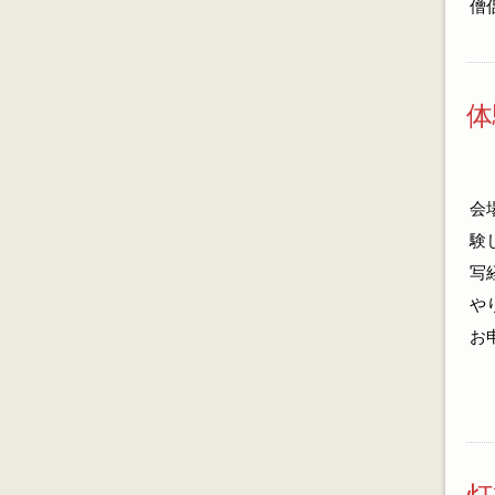
僧
体
会
験
写
や
お