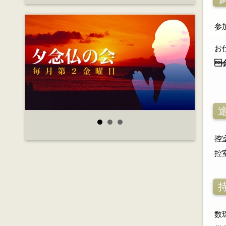
参
お

控
控
数