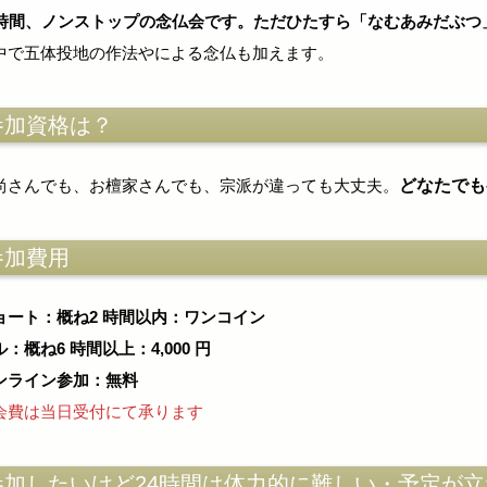
4時間、ノンストップの念仏会です。ただひたすら「なむあみだぶつ
中で五体投地の作法やによる念仏も加えます。
参加資格は？
どなたでも
尚さんでも、お檀家さんでも、宗派が違っても大丈夫。
参加費用
ョート：概ね2 時間以内：ワンコイン
：概ね6 時間以上：4,000 円
ンライン参加：無料
会費は当日受付にて承ります
参加したいけど24時間は体力的に難しい・予定が立