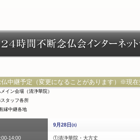
念仏中継予定（変更になることがあります）※現在
Aメイン会場（清浄華院）
スタッフ各所
 有縁中継各地
9月28日
㈯
:00-14:00
①清浄華院・大方丈