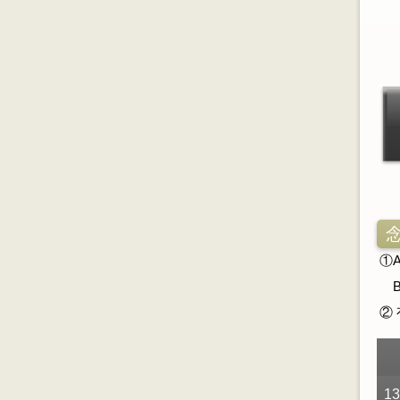
①
B
②
13