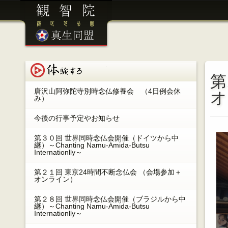
港区芝公園 観智院 ／ 眞生同盟
体験する
第
唐沢山阿弥陀寺別時念仏修養会 （4日例会休
オ
み）
今後の行事予定やお知らせ
第３０回 世界同時念仏会開催（ドイツから中
継）～Chanting Namu-Amida-Butsu
Internationlly～
第２１回 東京24時間不断念仏会 （会場参加＋
オンライン）
第２８回 世界同時念仏会開催（ブラジルから中
継）～Chanting Namu-Amida-Butsu
Internationlly～