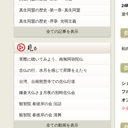
2
真生同盟の歴史 -第一章- 真生同盟
途
真生同盟の歴史 -序章- 光明主義
全ての記事を表示
見る
和
実際に聴いてみよう、南無阿弥陀仏
念仏の行、水月を感じて昇降をえたり
台湾、台南慈慧寺での念仏行道
シ
フル
鎌倉大仏さま月夜の別時念仏会
オ
観智院 春彼岸の会 法話
※
観智院 春彼岸の会 清興
全ての動画を表示