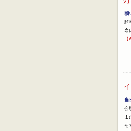
灯
願
願
念
【希
イ
当
会
ま
そ