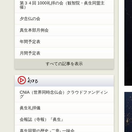
第３４回 1000礼拝の会（観智院・眞生同盟主
催）
夕念仏の会
真生本部月例会
年間予定表
月間予定表
すべての記事を表示
知る
CNIA（世界同時念仏会）クラウドファンディン
グ
眞生礼拝儀
会報誌（寺報）『眞生』
真生同盟の歴史 -二章- 一味会