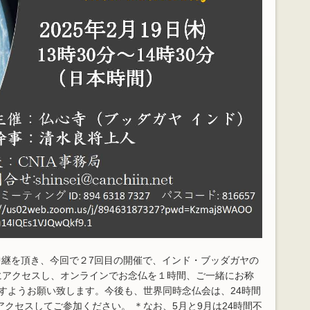
継を頂き、今回で２7回目の開催で、インド・ブッダガヤの
にアクセスし、オンラインでお念仏を１時間、ご一緒にお称
すようお願い致します。今後も、世界同時念仏会は、24時間
クセスしてご参加ください。 ＊なお、5月と9月は24時間不