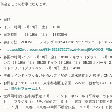
念仏会としての行事になります。
日時
インド時間 2月19日 （土） 10時
日本時間 2月19日 （土） 13時30分
参加方法 ZOOM ミーティング ID:894 6318 7327 パスコード: 8166
https://us02web.zoom.us/j/89463187327?pwd=Kzmaj8WAOOGnPS
各国の時間 ハワイ 2月18日（金） 18:30 テキサス（ダラス） 2月18日（
ンス 2月19日（土） 05:30 ドイツ 2月19日（土） 05:30 ネパール 2
ストラリア（ブリスベン） 2月19日（土） 14:30
主催：インド・ブッダガヤ 仏心寺／配信：清水良将上人 後援：CNI
お問合せ：〒105-0011 東京都港区芝公園 2-2-13 観智院 FAX 03-343
は
お問合せフォーム
より
世界同時念仏会中継予定 １月 インド・ネパール（平等寺・カトマ
月 ブラジル（クリチバ日伯寺） ５月 東京（※東京24時間不
ー） ９月 京都（※京都24時間不断念仏会） １１月 ハワイ（浄