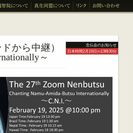
ンドから中継）
念仏会のお知らせ
日本時間2月19日㈭13時30分
nationally～