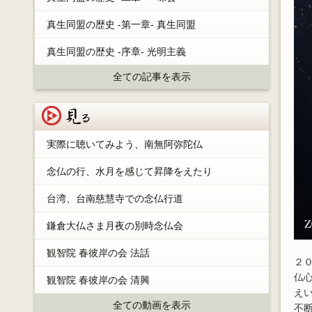
真生同盟の歴史 -第一章- 真生同盟
真生同盟の歴史 -序章- 光明主義
全ての記事を表示
見る
実際に聴いてみよう、南無阿弥陀仏
念仏の行、水月を感じて昇降をえたり
台湾、台南慈慧寺での念仏行道
鎌倉大仏さま月夜の別時念仏会
観智院 春彼岸の会 法話
２
仏
観智院 春彼岸の会 清興
え
全ての動画を表示
不