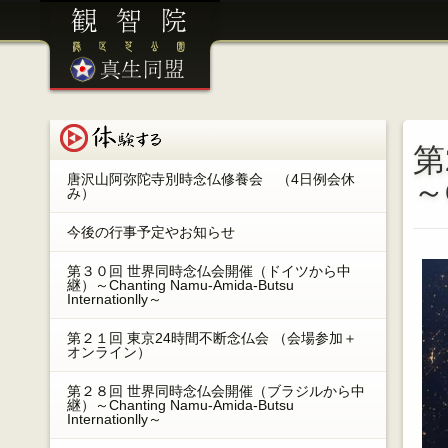
港区芝公園 観智院 ／ 眞生同盟
体験する
第
唐沢山阿弥陀寺別時念仏修養会 （4日例会休
～C
み）
今後の行事予定やお知らせ
第３０回 世界同時念仏会開催（ドイツから中
継）～Chanting Namu-Amida-Butsu
Internationlly～
第２１回 東京24時間不断念仏会 （会場参加＋
オンライン）
第２８回 世界同時念仏会開催（ブラジルから中
継）～Chanting Namu-Amida-Butsu
Internationlly～