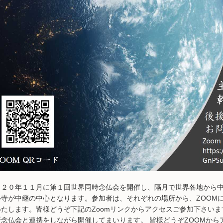
０２０年１１月に第１回世界同時念仏会を開催し、隔月で世界各地から中
心寺が中継の中心となります。参加者は、それぞれの場所から、ZOOM
いたします。皆様どうぞ下記のZoomリンクからアクセスご参加下さいま
断念仏会と連携をしながら開催してまいります。 皆様どうぞZOOMからア