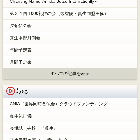
Chanting Namu-Amida-Butsu Internationlly～
第３４回 1000礼拝の会（観智院・眞生同盟主催）
夕念仏の会
真生本部月例会
年間予定表
月間予定表
すべての記事を表示
知る
CNIA（世界同時念仏会）クラウドファンディング
眞生礼拝儀
会報誌（寺報）『眞生』