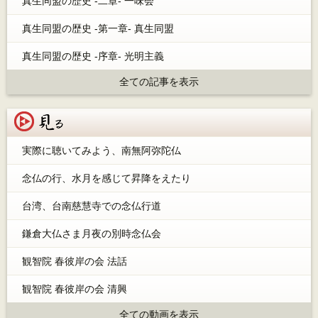
真生同盟の歴史 -二章- 一味会
真生同盟の歴史 -第一章- 真生同盟
真生同盟の歴史 -序章- 光明主義
全ての記事を表示
見る
実際に聴いてみよう、南無阿弥陀仏
念仏の行、水月を感じて昇降をえたり
台湾、台南慈慧寺での念仏行道
鎌倉大仏さま月夜の別時念仏会
観智院 春彼岸の会 法話
観智院 春彼岸の会 清興
全ての動画を表示