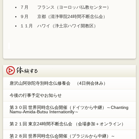
７月 フランス（ヨーロッパ仏教センター）
９月 京都（清浄華院24時間不断念仏会）
１１月 ハワイ（浄土宗ハワイ開教区）
体験する
唐沢山阿弥陀寺別時念仏修養会 （4日例会休み）
今後の行事予定やお知らせ
第３０回 世界同時念仏会開催（ドイツから中継）～Chanting
Namu-Amida-Butsu Internationlly～
第２１回 東京24時間不断念仏会 （会場参加＋オンライン）
第２８回 世界同時念仏会開催（ブラジルから中継）～