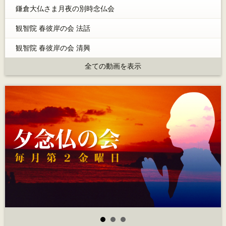
鎌倉大仏さま月夜の別時念仏会
観智院 春彼岸の会 法話
観智院 春彼岸の会 清興
全ての動画を表示