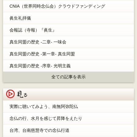
CNIA（世界同時念仏会）クラウドファンディング
眞生礼拝儀
会報誌（寺報）『眞生』
真生同盟の歴史 -二章- 一味会
真生同盟の歴史 -第一章- 真生同盟
真生同盟の歴史 -序章- 光明主義
全ての記事を表示
見る
実際に聴いてみよう、南無阿弥陀仏
念仏の行、水月を感じて昇降をえたり
台湾、台南慈慧寺での念仏行道