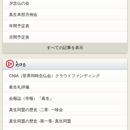
夕念仏の会
真生本部月例会
年間予定表
月間予定表
すべての記事を表示
知る
CNIA（世界同時念仏会）クラウドファンディング
眞生礼拝儀
会報誌（寺報）『眞生』
真生同盟の歴史 -二章- 一味会
真生同盟の歴史 -第一章- 真生同盟