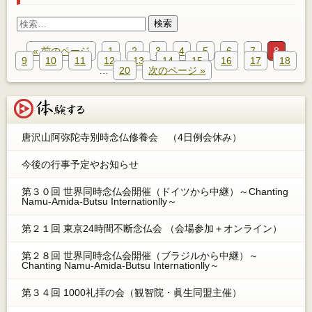
検
索:
« 前のページ
1
2
3
4
5
6
7
8
9
10
11
12
13
14
15
16
17
18
…
20
次のページ »
体験する
唐沢山阿弥陀寺別時念仏修養会 （4日例会休み）
今後の行事予定やお知らせ
第３０回 世界同時念仏会開催（ドイツから中継）～Chanting
Namu-Amida-Butsu Internationlly～
第２１回 東京24時間不断念仏会 （会場参加＋オンライン）
第２８回 世界同時念仏会開催（ブラジルから中継）～
Chanting Namu-Amida-Butsu Internationlly～
第３４回 1000礼拝の会（観智院・眞生同盟主催）