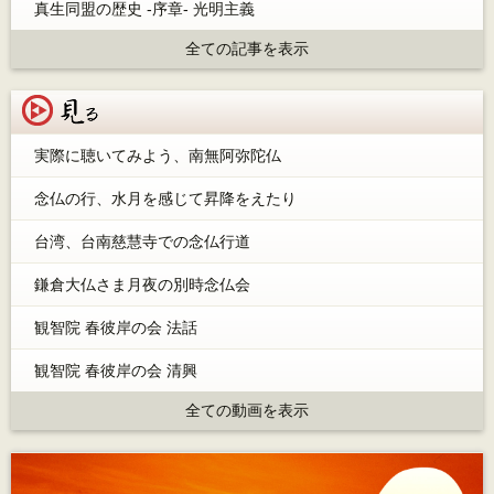
真生同盟の歴史 -序章- 光明主義
全ての記事を表示
見る
実際に聴いてみよう、南無阿弥陀仏
念仏の行、水月を感じて昇降をえたり
台湾、台南慈慧寺での念仏行道
鎌倉大仏さま月夜の別時念仏会
観智院 春彼岸の会 法話
観智院 春彼岸の会 清興
全ての動画を表示