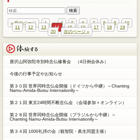
検
索:
« 前のページ
1
…
4
5
6
7
8
9
10
11
12
13
14
15
16
17
18
19
20
次のページ »
体験する
唐沢山阿弥陀寺別時念仏修養会 （4日例会休み）
今後の行事予定やお知らせ
第３０回 世界同時念仏会開催（ドイツから中継）～Chanting
Namu-Amida-Butsu Internationlly～
第２１回 東京24時間不断念仏会 （会場参加＋オンライン）
第２８回 世界同時念仏会開催（ブラジルから中継）～
Chanting Namu-Amida-Butsu Internationlly～
第３４回 1000礼拝の会（観智院・眞生同盟主催）