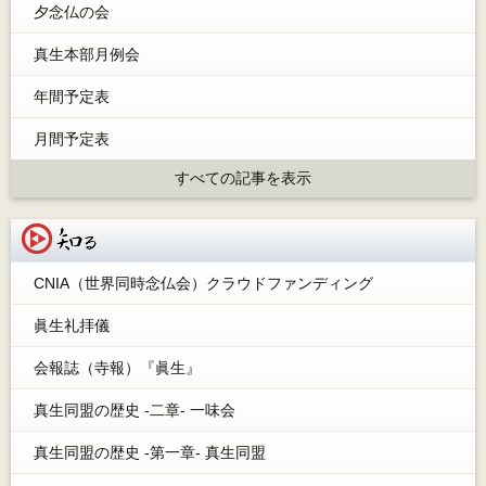
夕念仏の会
真生本部月例会
年間予定表
月間予定表
すべての記事を表示
知る
CNIA（世界同時念仏会）クラウドファンディング
眞生礼拝儀
会報誌（寺報）『眞生』
真生同盟の歴史 -二章- 一味会
真生同盟の歴史 -第一章- 真生同盟