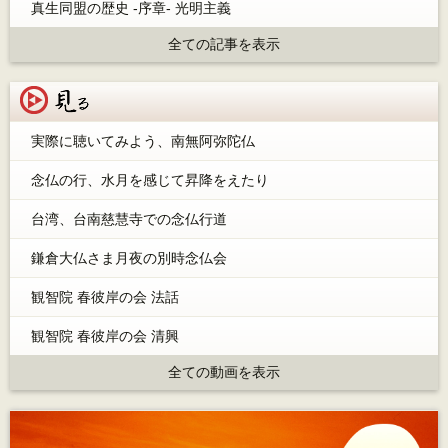
真生同盟の歴史 -序章- 光明主義
全ての記事を表示
見る
実際に聴いてみよう、南無阿弥陀仏
念仏の行、水月を感じて昇降をえたり
台湾、台南慈慧寺での念仏行道
鎌倉大仏さま月夜の別時念仏会
観智院 春彼岸の会 法話
観智院 春彼岸の会 清興
全ての動画を表示