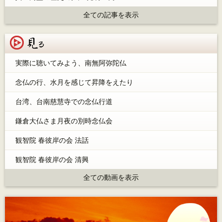
全ての記事を表示
見る
実際に聴いてみよう、南無阿弥陀仏
念仏の行、水月を感じて昇降をえたり
台湾、台南慈慧寺での念仏行道
鎌倉大仏さま月夜の別時念仏会
観智院 春彼岸の会 法話
観智院 春彼岸の会 清興
全ての動画を表示