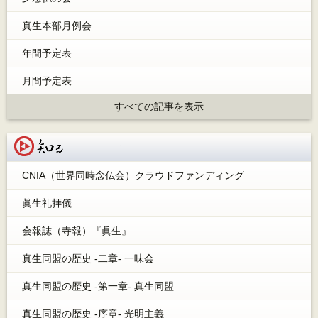
真生本部月例会
年間予定表
月間予定表
すべての記事を表示
知る
CNIA（世界同時念仏会）クラウドファンディング
眞生礼拝儀
会報誌（寺報）『眞生』
真生同盟の歴史 -二章- 一味会
真生同盟の歴史 -第一章- 真生同盟
真生同盟の歴史 -序章- 光明主義