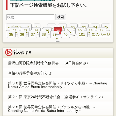
下記ページ検索機能をお試し下さい。
検
索:
« 前のページ
1
…
20
21
22
23
24
25
26
27
28
29
30
31
32
33
34
35
36
37
38
39
40
…
101
次のページ
»
体験する
唐沢山阿弥陀寺別時念仏修養会 （4日例会休み）
今後の行事予定やお知らせ
第３０回 世界同時念仏会開催（ドイツから中継）～Chanting
Namu-Amida-Butsu Internationlly～
第２１回 東京24時間不断念仏会 （会場参加＋オンライン）
第２８回 世界同時念仏会開催（ブラジルから中継）～
Chanting Namu-Amida-Butsu Internationlly～