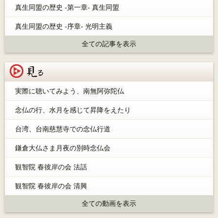
真生同盟の歴史 -第一章- 真生同盟
真生同盟の歴史 -序章- 光明主義
全ての記事を表示
見る
実際に聴いてみよう、南無阿弥陀仏
念仏の行、水月を感じて昇降をえたり
台湾、台南慈慧寺での念仏行道
鎌倉大仏さま月夜の別時念仏会
観智院 春彼岸の会 法話
観智院 春彼岸の会 清興
全ての動画を表示