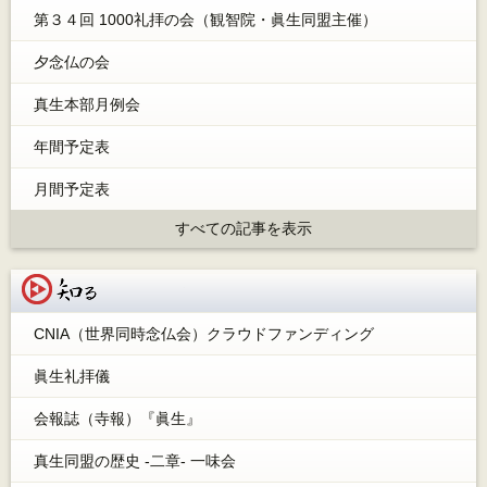
第３４回 1000礼拝の会（観智院・眞生同盟主催）
夕念仏の会
真生本部月例会
年間予定表
月間予定表
すべての記事を表示
知る
CNIA（世界同時念仏会）クラウドファンディング
眞生礼拝儀
会報誌（寺報）『眞生』
真生同盟の歴史 -二章- 一味会