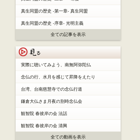
真生同盟の歴史 -第一章- 真生同盟
真生同盟の歴史 -序章- 光明主義
全ての記事を表示
見る
実際に聴いてみよう、南無阿弥陀仏
念仏の行、水月を感じて昇降をえたり
台湾、台南慈慧寺での念仏行道
鎌倉大仏さま月夜の別時念仏会
観智院 春彼岸の会 法話
観智院 春彼岸の会 清興
全ての動画を表示