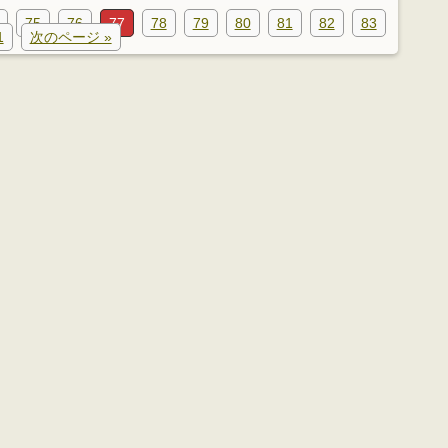
75
76
77
78
79
80
81
82
83
1
次のページ »