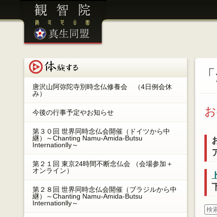
港区芝公園 観智院 ／ 眞生同盟
体験する
「
唐沢山阿弥陀寺別時念仏修養会 （4日例会休
み）
お
今後の行事予定やお知らせ
第３０回 世界同時念仏会開催（ドイツから中
継）～Chanting Namu-Amida-Butsu
Internationlly～
第２１回 東京24時間不断念仏会 （会場参加＋
オンライン）
第２８回 世界同時念仏会開催（ブラジルから中
継）～Chanting Namu-Amida-Butsu
Internationlly～
検