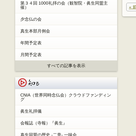
索:
第３４回 1000礼拝の会（観智院・眞生同盟主
«
催）
夕念仏の会
真生本部月例会
年間予定表
月間予定表
すべての記事を表示
知る
CNIA（世界同時念仏会）クラウドファンディン
グ
眞生礼拝儀
会報誌（寺報）『眞生』
真生同盟の歴史 -二章- 一味会