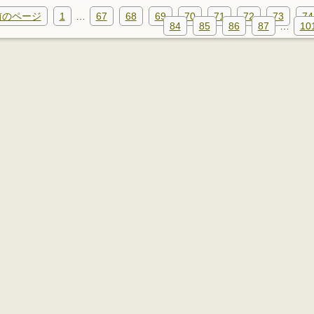
 前のページ
1
…
67
68
69
70
71
72
73
74
84
85
86
87
…
10