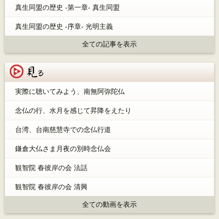
真生同盟の歴史 -第一章- 真生同盟
真生同盟の歴史 -序章- 光明主義
全ての記事を表示
見る
実際に聴いてみよう、南無阿弥陀仏
念仏の行、水月を感じて昇降をえたり
台湾、台南慈慧寺での念仏行道
鎌倉大仏さま月夜の別時念仏会
観智院 春彼岸の会 法話
観智院 春彼岸の会 清興
全ての動画を表示