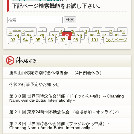
下記ページ検索機能をお試し下さい。
検
索:
« 前のページ
1
…
78
79
80
81
82
83
84
85
86
87
88
89
90
91
92
93
94
95
96
97
98
…
101
次のページ
»
体験する
唐沢山阿弥陀寺別時念仏修養会 （4日例会休み）
今後の行事予定やお知らせ
第３０回 世界同時念仏会開催（ドイツから中継）～Chanting
Namu-Amida-Butsu Internationlly～
第２１回 東京24時間不断念仏会 （会場参加＋オンライン）
第２８回 世界同時念仏会開催（ブラジルから中継）～
Chanting Namu-Amida-Butsu Internationlly～