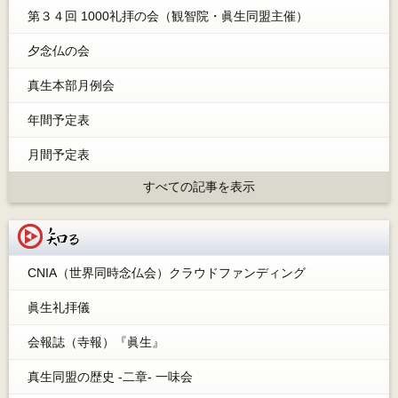
第３４回 1000礼拝の会（観智院・眞生同盟主催）
夕念仏の会
真生本部月例会
年間予定表
月間予定表
すべての記事を表示
知る
CNIA（世界同時念仏会）クラウドファンディング
眞生礼拝儀
会報誌（寺報）『眞生』
真生同盟の歴史 -二章- 一味会