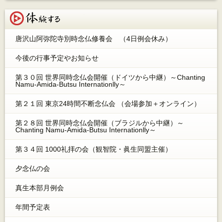
体験する
唐沢山阿弥陀寺別時念仏修養会 （4日例会休み）
今後の行事予定やお知らせ
第３０回 世界同時念仏会開催（ドイツから中継）～Chanting
Namu-Amida-Butsu Internationlly～
第２１回 東京24時間不断念仏会 （会場参加＋オンライン）
第２８回 世界同時念仏会開催（ブラジルから中継）～
Chanting Namu-Amida-Butsu Internationlly～
第３４回 1000礼拝の会（観智院・眞生同盟主催）
夕念仏の会
真生本部月例会
年間予定表