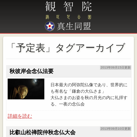
「予定表」タグアーカイブ
2013年09月15日更新
秋彼岸会念仏法要
日本最大の阿弥陀仏像であり、世界的に
も有名な「鎌倉の大仏さま」
大仏さまのお姿を秋の月光の内に礼拝す
る、一夜の念仏会
詳細を読む
2013年09月10日更新
比叡山松禅院仲秋念仏大会