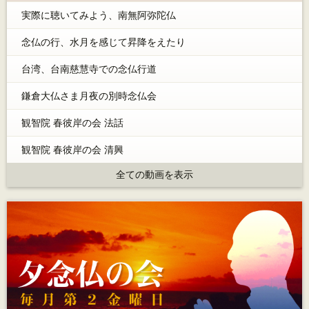
実際に聴いてみよう、南無阿弥陀仏
念仏の行、水月を感じて昇降をえたり
台湾、台南慈慧寺での念仏行道
鎌倉大仏さま月夜の別時念仏会
観智院 春彼岸の会 法話
観智院 春彼岸の会 清興
全ての動画を表示