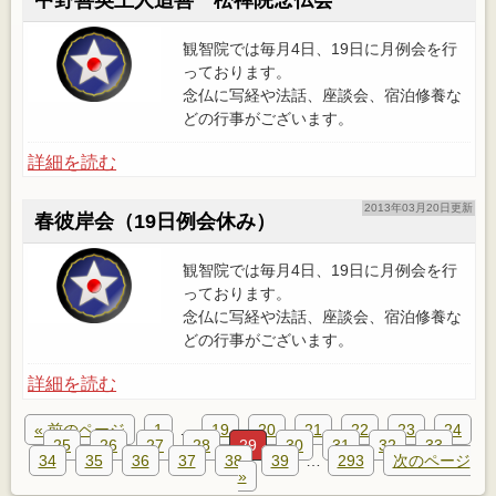
中野善英上人追善 松禅院念仏会
観智院では毎月4日、19日に月例会を行
っております。
念仏に写経や法話、座談会、宿泊修養な
どの行事がございます。
詳細を読む
2013年03月20日更新
春彼岸会（19日例会休み）
観智院では毎月4日、19日に月例会を行
っております。
念仏に写経や法話、座談会、宿泊修養な
どの行事がございます。
詳細を読む
« 前のページ
1
…
19
20
21
22
23
24
25
26
27
28
29
30
31
32
33
34
35
36
37
38
39
…
293
次のページ
»