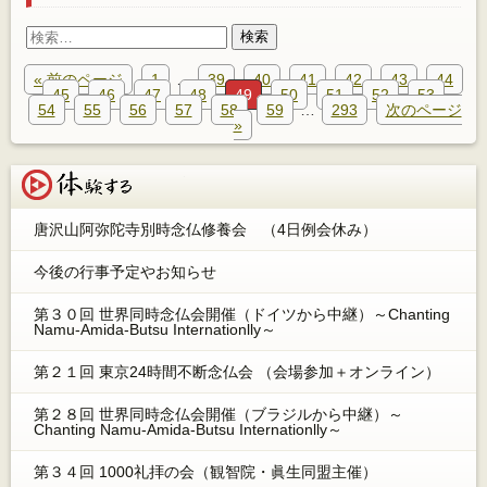
検
索:
« 前のページ
1
…
39
40
41
42
43
44
45
46
47
48
49
50
51
52
53
54
55
56
57
58
59
…
293
次のページ
»
体験する
唐沢山阿弥陀寺別時念仏修養会 （4日例会休み）
今後の行事予定やお知らせ
第３０回 世界同時念仏会開催（ドイツから中継）～Chanting
Namu-Amida-Butsu Internationlly～
第２１回 東京24時間不断念仏会 （会場参加＋オンライン）
第２８回 世界同時念仏会開催（ブラジルから中継）～
Chanting Namu-Amida-Butsu Internationlly～
第３４回 1000礼拝の会（観智院・眞生同盟主催）