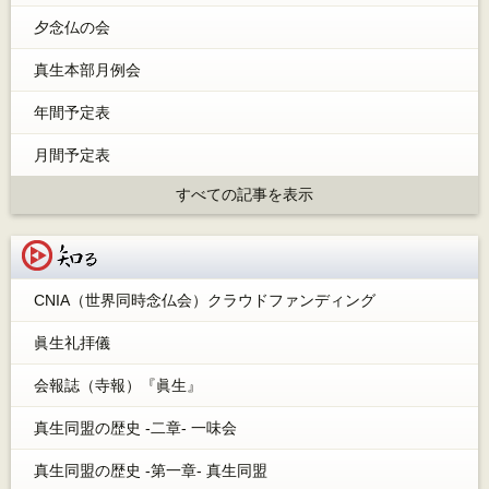
夕念仏の会
真生本部月例会
年間予定表
月間予定表
すべての記事を表示
知る
CNIA（世界同時念仏会）クラウドファンディング
眞生礼拝儀
会報誌（寺報）『眞生』
真生同盟の歴史 -二章- 一味会
真生同盟の歴史 -第一章- 真生同盟