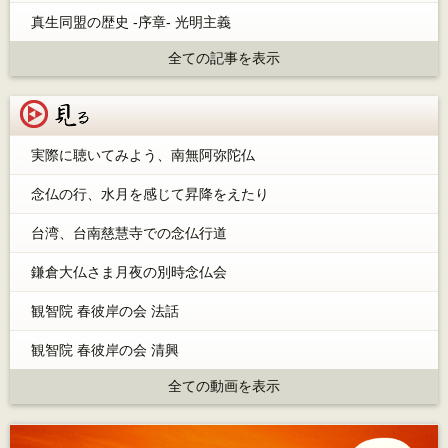
真生同盟の歴史 -序章- 光明主義
全ての記事を表示
見る
実際に聴いてみよう、南無阿弥陀仏
念仏の行、水月を感じて昇降をえたり
台湾、台南慈慧寺での念仏行道
鎌倉大仏さま月夜の別時念仏会
観智院 春彼岸の会 法話
観智院 春彼岸の会 清興
全ての動画を表示