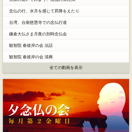
念仏の行、水月を感じて昇降をえたり
台湾、台南慈慧寺での念仏行道
鎌倉大仏さま月夜の別時念仏会
観智院 春彼岸の会 法話
観智院 春彼岸の会 清興
全ての動画を表示