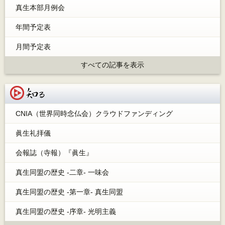
真生本部月例会
年間予定表
月間予定表
すべての記事を表示
知る
CNIA（世界同時念仏会）クラウドファンディング
眞生礼拝儀
会報誌（寺報）『眞生』
真生同盟の歴史 -二章- 一味会
真生同盟の歴史 -第一章- 真生同盟
真生同盟の歴史 -序章- 光明主義