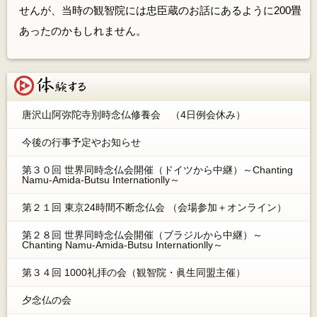
せんが、当時の観智院には忠臣蔵のお話にあるように200畳
あったのかもしれません。
体験する
唐沢山阿弥陀寺別時念仏修養会 （4日例会休み）
今後の行事予定やお知らせ
第３０回 世界同時念仏会開催（ドイツから中継）～Chanting
Namu-Amida-Butsu Internationlly～
第２１回 東京24時間不断念仏会 （会場参加＋オンライン）
第２８回 世界同時念仏会開催（ブラジルから中継）～
Chanting Namu-Amida-Butsu Internationlly～
第３４回 1000礼拝の会（観智院・眞生同盟主催）
夕念仏の会