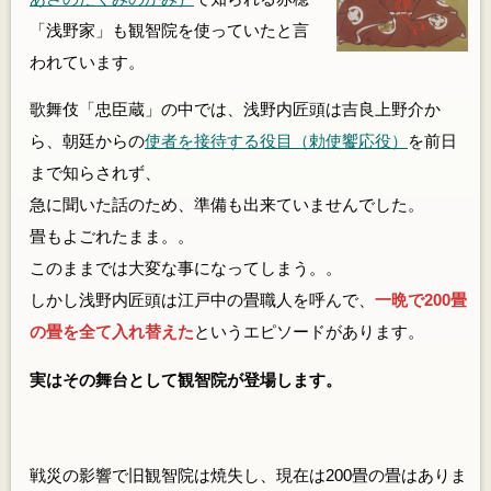
「浅野家」も観智院を使っていたと言
われています。
歌舞伎「忠臣蔵」の中では、浅野内匠頭は吉良上野介か
ら、朝廷からの
使者を接待する役目（勅使饗応役）
を前日
まで知らされず、
急に聞いた話のため、準備も出来ていませんでした。
畳もよごれたまま。。
このままでは大変な事になってしまう。。
しかし浅野内匠頭は江戸中の畳職人を呼んで、
一晩で200畳
の畳を全て入れ替えた
というエピソードがあります。
実はその舞台として観智院が登場します。
戦災の影響で旧観智院は焼失し、現在は200畳の畳はありま