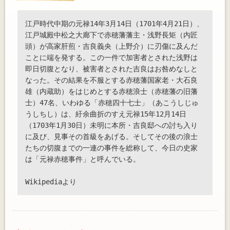
江戸時代中期の元禄14年3月14日（1701年4月21日）、
江戸城殿中松之大廊下で赤穂藩藩主・浅野長矩（内匠
頭）が高家肝煎・吉良義央（上野介）に刃傷に及んだ
ことに端を発する。この一件で加害者とされた浅野は
即日切腹となり、被害者とされた吉良はお咎めなしと
なった。その結果を不服とする赤穂藩国家老・大石良
雄（内蔵助）をはじめとする赤穂浪士（赤穂藩の旧藩
士）47名、いわゆる「赤穂四十七士」（あこうしじゅ
うしちし）は、紆余曲折のすえ元禄15年12月14日
（1703年1月30日）未明に本所・吉良邸への討ち入り
に及び、見事その首級をあげる。そしてその後の浪士
たちの切腹までの一連の事件を総称して、今日の史家
は「元禄赤穂事件」と呼んでいる。
