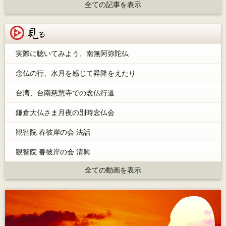
全ての記事を表示
見る
実際に聴いてみよう、南無阿弥陀仏
念仏の行、水月を感じて昇降をえたり
台湾、台南慈慧寺での念仏行道
鎌倉大仏さま月夜の別時念仏会
観智院 春彼岸の会 法話
観智院 春彼岸の会 清興
全ての動画を表示