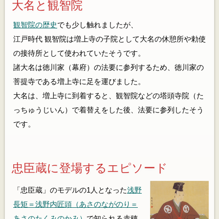
大名と観智院
観智院の歴史
でも少し触れましたが、
江戸時代 観智院は増上寺の子院として大名の休憩所や勅使
の接待所として使われていたそうです。
諸大名は徳川家（幕府）の法要に参列するため、徳川家の
菩提寺である増上寺に足を運びました。
大名は、増上寺に到着すると、観智院などの塔頭寺院（た
っちゅうじいん）で着替えをした後、法要に参列したそう
です。
忠臣蔵に登場するエピソード
「忠臣蔵」のモデルの1人となった
浅野
長矩＝浅野内匠頭（あさのながのり＝
あさのたくみのかみ）
で知られる赤穂