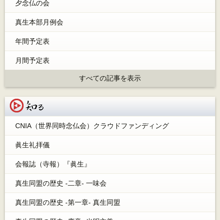
夕念仏の会
真生本部月例会
年間予定表
月間予定表
すべての記事を表示
知る
CNIA（世界同時念仏会）クラウドファンディング
眞生礼拝儀
会報誌（寺報）『眞生』
真生同盟の歴史 -二章- 一味会
真生同盟の歴史 -第一章- 真生同盟