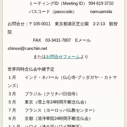
ミーティングID（Meeting ID） 994 619 3710
パスコード（passcode） namuamida
お問合せ：〒105-0011 東京都港区芝公園 2-2-13 観智
院
FAX 03-3431-7807 Eメール
shinsei@canchiin.net
または
お問合せフォーム
より
世界同時念仏会中継予定
１月 インド・ネパール（仏心寺-ブッダガヤ-・カトマ
ンズ）
３月 ブラジル（クリチバ日伯寺）
５月 東京（増上寺24時間不断念仏会）
７月 フランス（ヨーロッパ仏教センター）
９月 京都（清浄華院24時間不断念仏会）
１１月 ハワイ（浄土宗ハワイ開教区）