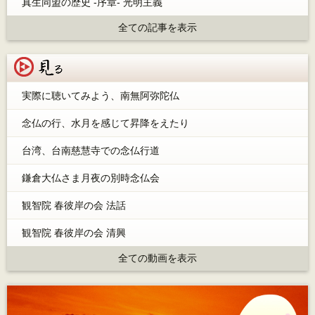
真生同盟の歴史 -序章- 光明主義
全ての記事を表示
見る
実際に聴いてみよう、南無阿弥陀仏
念仏の行、水月を感じて昇降をえたり
台湾、台南慈慧寺での念仏行道
鎌倉大仏さま月夜の別時念仏会
観智院 春彼岸の会 法話
観智院 春彼岸の会 清興
全ての動画を表示