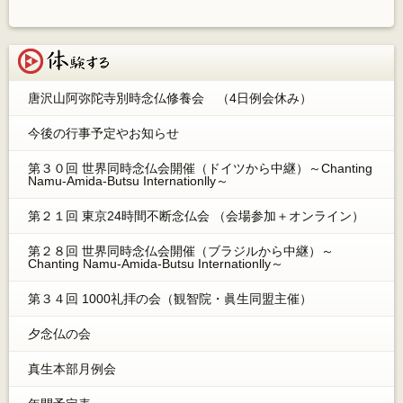
体験する
唐沢山阿弥陀寺別時念仏修養会 （4日例会休み）
今後の行事予定やお知らせ
第３０回 世界同時念仏会開催（ドイツから中継）～Chanting
Namu-Amida-Butsu Internationlly～
第２１回 東京24時間不断念仏会 （会場参加＋オンライン）
第２８回 世界同時念仏会開催（ブラジルから中継）～
Chanting Namu-Amida-Butsu Internationlly～
第３４回 1000礼拝の会（観智院・眞生同盟主催）
夕念仏の会
真生本部月例会