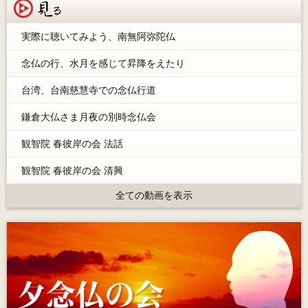
見る
実際に聴いてみよう、南無阿弥陀仏
念仏の行、水月を感じて昇降をえたり
台湾、台南慈慧寺での念仏行道
鎌倉大仏さま月夜の別時念仏会
観智院 春彼岸の会 法話
観智院 春彼岸の会 清興
全ての動画を表示