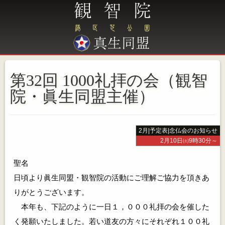
第32回 1000礼拝の会（観智
院・眞生同盟主催）
2月
|
予定表
|
念仏会のお知らせ
2月10日㈯9時30分～
聖名
日頃より眞生同盟・観智院の活動にご理解ご協力を頂きあ
りがとうございます。
本年も、下記のように一日１，０００礼拝の会を催した
く発願いたしました。若い道友の方々にそれぞれ１００礼