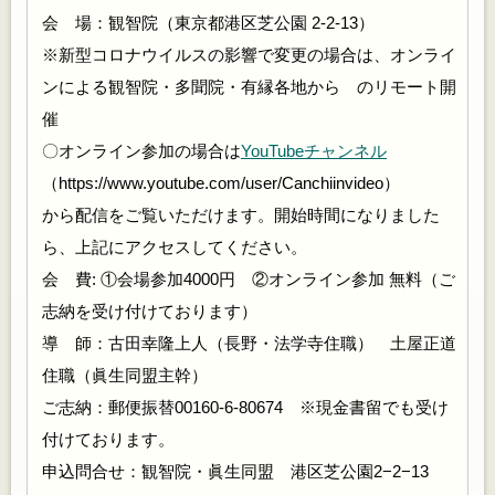
会 場：観智院（東京都港区芝公園 2-2-13）
※新型コロナウイルスの影響で変更の場合は、オンライ
ンによる観智院・多聞院・有縁各地から のリモート開
催
〇オンライン参加の場合は
YouTubeチャンネル
（https://www.youtube.com/user/Canchiinvideo）
から配信をご覧いただけます。開始時間になりました
ら、上記にアクセスしてください。
会 費: ①会場参加4000円 ②オンライン参加 無料（ご
志納を受け付けております）
導 師：古田幸隆上人（長野・法学寺住職） 土屋正道
住職（眞生同盟主幹）
ご志納：郵便振替00160-6-80674 ※現金書留でも受け
付けております。
申込問合せ：観智院・眞生同盟 港区芝公園2−2−13