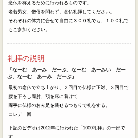
念仏を称えるために行われるものです。
老若男女、僧俗を問わず、念仏礼拝してください。
それぞれの体力に合せて自由に３００礼でも、１００礼で
もご参加ください。
礼拝の説明
「なーむ あーみ だーぶ、なーむ あーみい だー
ぶ、なーむ あーみ だーぶ」
最初の念仏で立ち上がり、２回目で仏様に正対、３回目で
腰を下ろし両肘、額を床に着けて
両手に仏様のおみ足を載せるつもりで礼をする。
コレデ一回
下記のビデオは2012年に行われた「1000礼拝」の一部で
す。