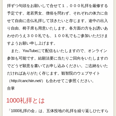
拝ずつ句頭をお願いして合せて１，０００礼拝を厳修する
予定です。老若男女、僧俗を問わず、それぞれの体力に合
せて自由に念仏礼拝して頂きたいと存じます。途中の出入
り自由、椅子席も用意いたします。各方面の方をお誘いあ
わせのうえ３００礼でも、１００礼でもご参加いただけま
すようお願い申し上げます。
また、YouTubeにて配信もいたしますので、オンライン
参加も可能です。結願法要に当たりご回向をいたしますの
でどうぞ願意を書いてお申し込みください。ご志納をいた
だければありがたく存じます。観智院のウェブサイト
（http://canchiin.net/）も合わせてご参照ください。
合掌
1000礼拝とは
「1000礼拝の会」は、五体投地の礼拝を繰り返しひたすら