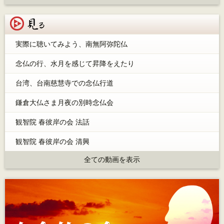
見る
実際に聴いてみよう、南無阿弥陀仏
念仏の行、水月を感じて昇降をえたり
台湾、台南慈慧寺での念仏行道
鎌倉大仏さま月夜の別時念仏会
観智院 春彼岸の会 法話
観智院 春彼岸の会 清興
全ての動画を表示