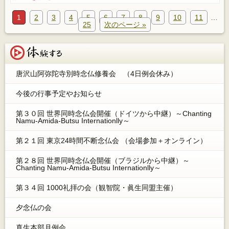
1
2
3
4
5
6
7
8
9
10
11
…
25
次のページ »
体験する
唐沢山阿弥陀寺別時念仏修養会 （4日例会休み）
今後の行事予定やお知らせ
第３０回 世界同時念仏会開催（ドイツから中継）～Chanting
Namu-Amida-Butsu Internationlly～
第２１回 東京24時間不断念仏会 （会場参加＋オンライン）
第２８回 世界同時念仏会開催（ブラジルから中継）～
Chanting Namu-Amida-Butsu Internationlly～
第３４回 1000礼拝の会（観智院・眞生同盟主催）
夕念仏の会
真生本部月例会