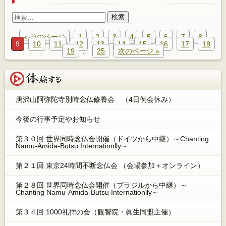
検
索:
« 前のページ
1
2
3
4
5
6
7
8
9
10
11
12
13
14
15
16
17
18
19
…
25
次のページ »
体験する
唐沢山阿弥陀寺別時念仏修養会 （4日例会休み）
今後の行事予定やお知らせ
第３０回 世界同時念仏会開催（ドイツから中継）～Chanting
Namu-Amida-Butsu Internationlly～
第２１回 東京24時間不断念仏会 （会場参加＋オンライン）
第２８回 世界同時念仏会開催（ブラジルから中継）～
Chanting Namu-Amida-Butsu Internationlly～
第３４回 1000礼拝の会（観智院・眞生同盟主催）