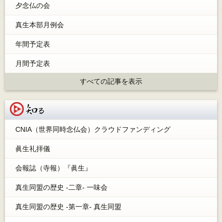
夕念仏の会
真生本部月例会
年間予定表
月間予定表
すべての記事を表示
知る
CNIA（世界同時念仏会）クラウドファンディング
眞生礼拝儀
会報誌（寺報）『眞生』
真生同盟の歴史 -二章- 一味会
真生同盟の歴史 -第一章- 真生同盟