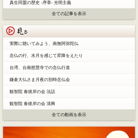
真生同盟の歴史 -序章- 光明主義
全ての記事を表示
見る
実際に聴いてみよう、南無阿弥陀仏
念仏の行、水月を感じて昇降をえたり
台湾、台南慈慧寺での念仏行道
鎌倉大仏さま月夜の別時念仏会
観智院 春彼岸の会 法話
観智院 春彼岸の会 清興
全ての動画を表示