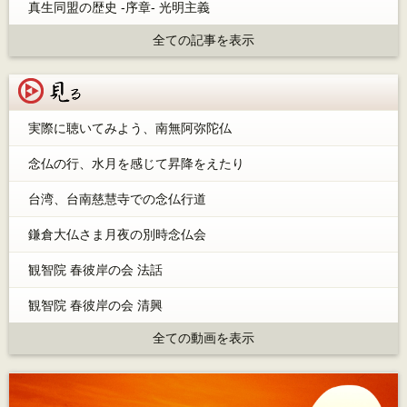
真生同盟の歴史 -序章- 光明主義
全ての記事を表示
見る
実際に聴いてみよう、南無阿弥陀仏
念仏の行、水月を感じて昇降をえたり
台湾、台南慈慧寺での念仏行道
鎌倉大仏さま月夜の別時念仏会
観智院 春彼岸の会 法話
観智院 春彼岸の会 清興
全ての動画を表示