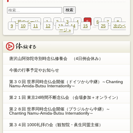
検
索:
« 前のページ
1
2
3
4
5
6
7
8
9
10
11
12
13
14
15
…
25
次のペ
ージ »
体験する
唐沢山阿弥陀寺別時念仏修養会 （4日例会休み）
今後の行事予定やお知らせ
第３０回 世界同時念仏会開催（ドイツから中継）～Chanting
Namu-Amida-Butsu Internationlly～
第２１回 東京24時間不断念仏会 （会場参加＋オンライン）
第２８回 世界同時念仏会開催（ブラジルから中継）～
Chanting Namu-Amida-Butsu Internationlly～
第３４回 1000礼拝の会（観智院・眞生同盟主催）