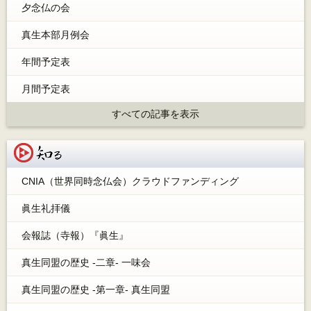
夕念仏の会
真生本部月例会
年間予定表
月間予定表
すべての記事を表示
知る
CNIA（世界同時念仏会）クラウドファンディング
眞生礼拝儀
会報誌（寺報）『眞生』
真生同盟の歴史 -二章- 一味会
真生同盟の歴史 -第一章- 真生同盟