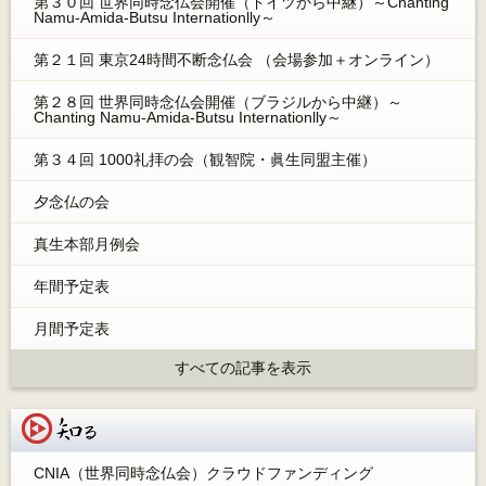
第３０回 世界同時念仏会開催（ドイツから中継）～Chanting
Namu-Amida-Butsu Internationlly～
第２１回 東京24時間不断念仏会 （会場参加＋オンライン）
第２８回 世界同時念仏会開催（ブラジルから中継）～
Chanting Namu-Amida-Butsu Internationlly～
第３４回 1000礼拝の会（観智院・眞生同盟主催）
夕念仏の会
真生本部月例会
年間予定表
月間予定表
すべての記事を表示
知る
CNIA（世界同時念仏会）クラウドファンディング