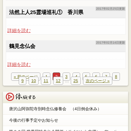
2017年02月25日更新
法然上人25霊場巡礼① 香川県
詳細を読む
2017年02月14日更新
鶴見念仏会
詳細を読む
« 前のページ
1
2
3
4
5
6
7
8
9
10
11
12
…
25
次のページ »
体験する
唐沢山阿弥陀寺別時念仏修養会 （4日例会休み）
今後の行事予定やお知らせ