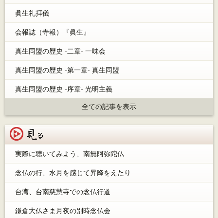
眞生礼拝儀
会報誌（寺報）『眞生』
真生同盟の歴史 -二章- 一味会
真生同盟の歴史 -第一章- 真生同盟
真生同盟の歴史 -序章- 光明主義
全ての記事を表示
見る
実際に聴いてみよう、南無阿弥陀仏
念仏の行、水月を感じて昇降をえたり
台湾、台南慈慧寺での念仏行道
鎌倉大仏さま月夜の別時念仏会