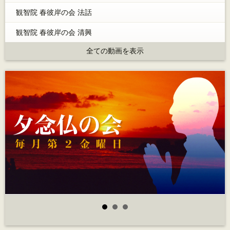
観智院 春彼岸の会 法話
観智院 春彼岸の会 清興
全ての動画を表示