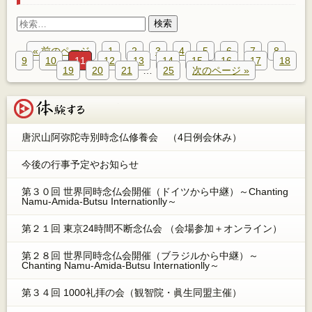
検
索:
« 前のページ
1
2
3
4
5
6
7
8
9
10
11
12
13
14
15
16
17
18
19
20
21
…
25
次のページ »
体験する
唐沢山阿弥陀寺別時念仏修養会 （4日例会休み）
今後の行事予定やお知らせ
第３０回 世界同時念仏会開催（ドイツから中継）～Chanting
Namu-Amida-Butsu Internationlly～
第２１回 東京24時間不断念仏会 （会場参加＋オンライン）
第２８回 世界同時念仏会開催（ブラジルから中継）～
Chanting Namu-Amida-Butsu Internationlly～
第３４回 1000礼拝の会（観智院・眞生同盟主催）