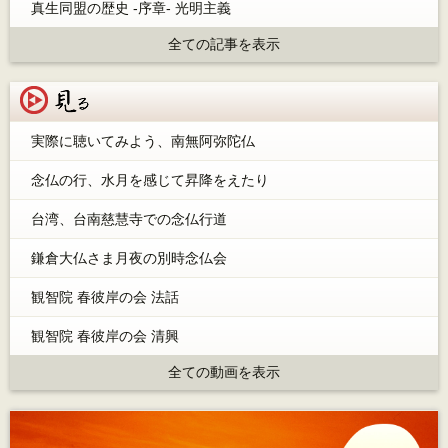
真生同盟の歴史 -序章- 光明主義
全ての記事を表示
見る
実際に聴いてみよう、南無阿弥陀仏
念仏の行、水月を感じて昇降をえたり
台湾、台南慈慧寺での念仏行道
鎌倉大仏さま月夜の別時念仏会
観智院 春彼岸の会 法話
観智院 春彼岸の会 清興
全ての動画を表示