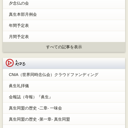
夕念仏の会
真生本部月例会
年間予定表
月間予定表
すべての記事を表示
知る
CNIA（世界同時念仏会）クラウドファンディング
眞生礼拝儀
会報誌（寺報）『眞生』
真生同盟の歴史 -二章- 一味会
真生同盟の歴史 -第一章- 真生同盟