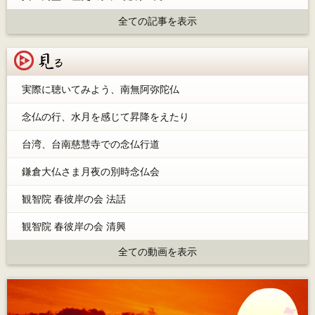
全ての記事を表示
見る
実際に聴いてみよう、南無阿弥陀仏
念仏の行、水月を感じて昇降をえたり
台湾、台南慈慧寺での念仏行道
鎌倉大仏さま月夜の別時念仏会
観智院 春彼岸の会 法話
観智院 春彼岸の会 清興
全ての動画を表示