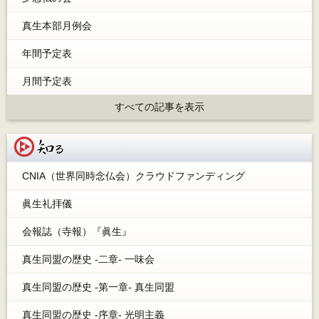
真生本部月例会
年間予定表
月間予定表
すべての記事を表示
知る
CNIA（世界同時念仏会）クラウドファンディング
眞生礼拝儀
会報誌（寺報）『眞生』
真生同盟の歴史 -二章- 一味会
真生同盟の歴史 -第一章- 真生同盟
真生同盟の歴史 -序章- 光明主義