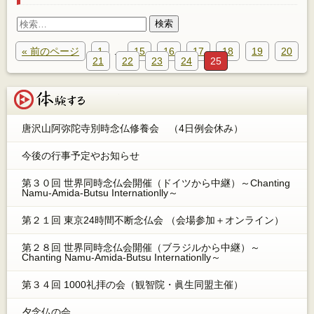
検
索:
« 前のページ
1
…
15
16
17
18
19
20
21
22
23
24
25
体験する
唐沢山阿弥陀寺別時念仏修養会 （4日例会休み）
今後の行事予定やお知らせ
第３０回 世界同時念仏会開催（ドイツから中継）～Chanting
Namu-Amida-Butsu Internationlly～
第２１回 東京24時間不断念仏会 （会場参加＋オンライン）
第２８回 世界同時念仏会開催（ブラジルから中継）～
Chanting Namu-Amida-Butsu Internationlly～
第３４回 1000礼拝の会（観智院・眞生同盟主催）
夕念仏の会