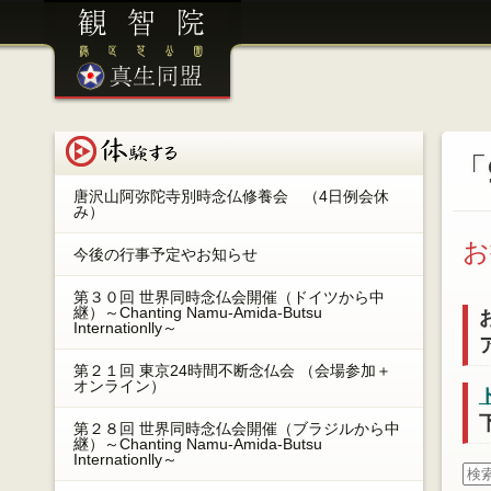
港区芝公園 観智院 ／ 眞生同盟
体験する
「
唐沢山阿弥陀寺別時念仏修養会 （4日例会休
み）
お
今後の行事予定やお知らせ
第３０回 世界同時念仏会開催（ドイツから中
継）～Chanting Namu-Amida-Butsu
Internationlly～
第２１回 東京24時間不断念仏会 （会場参加＋
オンライン）
第２８回 世界同時念仏会開催（ブラジルから中
継）～Chanting Namu-Amida-Butsu
Internationlly～
検