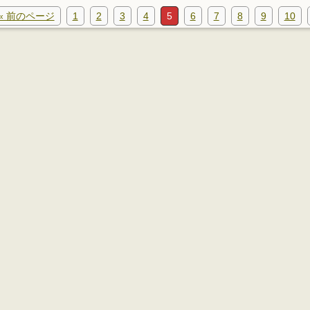
« 前のページ
1
2
3
4
5
6
7
8
9
10