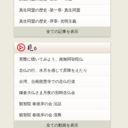
真生同盟の歴史 -第一章- 真生同盟
真生同盟の歴史 -序章- 光明主義
全ての記事を表示
見る
実際に聴いてみよう、南無阿弥陀仏
念仏の行、水月を感じて昇降をえたり
台湾、台南慈慧寺での念仏行道
鎌倉大仏さま月夜の別時念仏会
観智院 春彼岸の会 法話
観智院 春彼岸の会 清興
全ての動画を表示