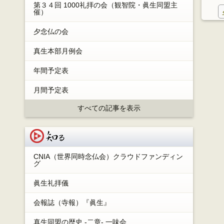
索:
第３４回 1000礼拝の会（観智院・眞生同盟主
催）
夕念仏の会
真生本部月例会
年間予定表
月間予定表
すべての記事を表示
知る
CNIA（世界同時念仏会）クラウドファンディン
グ
眞生礼拝儀
会報誌（寺報）『眞生』
真生同盟の歴史 -二章- 一味会