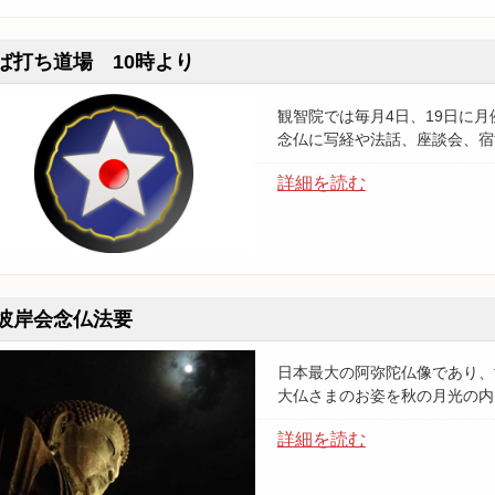
ば打ち道場 10時より
観智院では毎月4日、19日に
念仏に写経や法話、座談会、宿
詳細を読む
彼岸会念仏法要
日本最大の阿弥陀仏像であり、
大仏さまのお姿を秋の月光の内
詳細を読む