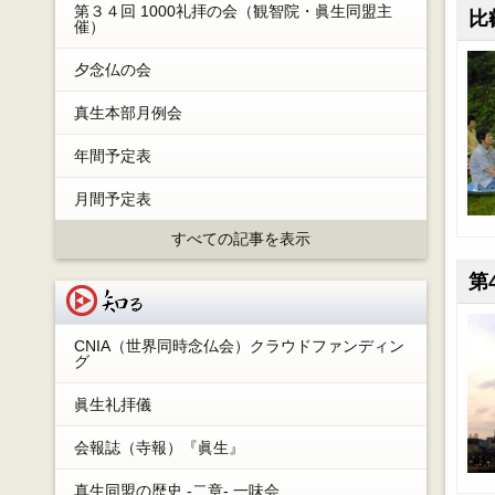
第３４回 1000礼拝の会（観智院・眞生同盟主
比
催）
夕念仏の会
真生本部月例会
年間予定表
月間予定表
すべての記事を表示
第
知る
CNIA（世界同時念仏会）クラウドファンディン
グ
眞生礼拝儀
会報誌（寺報）『眞生』
真生同盟の歴史 -二章- 一味会