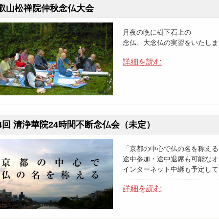
叡山松禅院仲秋念仏大会
月夜の晩に樹下石上の
念仏、大念仏の実習をいたしま
詳細を読む
4回 清浄華院24時間不断念仏会（未定）
「京都の中心で仏の名を称える
途中参加・途中退席も可能なオ
インターネット中継も予定して
詳細を読む