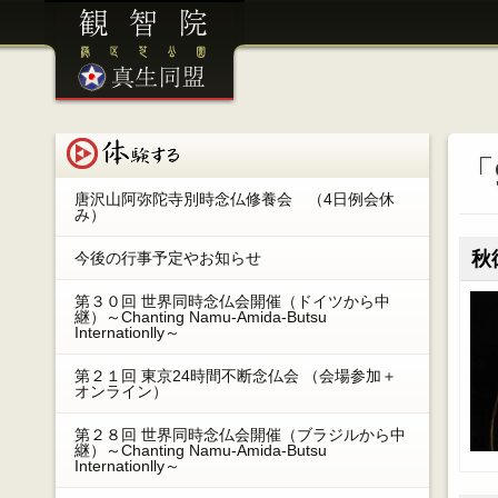
港区芝公園 観智院 ／ 眞生同盟
体験する
「
唐沢山阿弥陀寺別時念仏修養会 （4日例会休
み）
秋
今後の行事予定やお知らせ
第３０回 世界同時念仏会開催（ドイツから中
継）～Chanting Namu-Amida-Butsu
Internationlly～
第２１回 東京24時間不断念仏会 （会場参加＋
オンライン）
第２８回 世界同時念仏会開催（ブラジルから中
継）～Chanting Namu-Amida-Butsu
Internationlly～