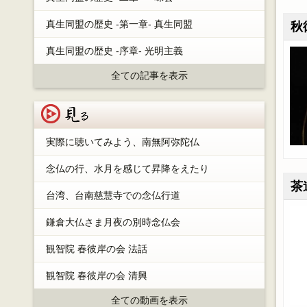
真生同盟の歴史 -第一章- 真生同盟
秋
真生同盟の歴史 -序章- 光明主義
全ての記事を表示
見る
実際に聴いてみよう、南無阿弥陀仏
念仏の行、水月を感じて昇降をえたり
茶
台湾、台南慈慧寺での念仏行道
鎌倉大仏さま月夜の別時念仏会
観智院 春彼岸の会 法話
観智院 春彼岸の会 清興
全ての動画を表示