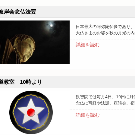
彼岸会念仏法要
日本最大の阿弥陀仏像であり、
大仏さまのお姿を秋の月光の内
詳細を読む
道教室 10時より
観智院では毎月4日、19日に
念仏に写経や法話、座談会、宿
詳細を読む