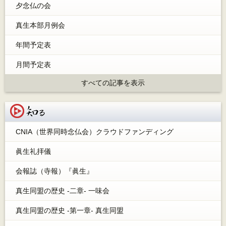
夕念仏の会
真生本部月例会
年間予定表
月間予定表
すべての記事を表示
知る
CNIA（世界同時念仏会）クラウドファンディング
眞生礼拝儀
会報誌（寺報）『眞生』
真生同盟の歴史 -二章- 一味会
真生同盟の歴史 -第一章- 真生同盟