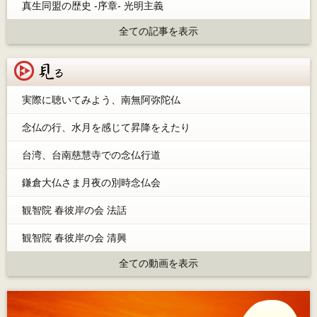
真生同盟の歴史 -序章- 光明主義
全ての記事を表示
見る
実際に聴いてみよう、南無阿弥陀仏
念仏の行、水月を感じて昇降をえたり
台湾、台南慈慧寺での念仏行道
鎌倉大仏さま月夜の別時念仏会
観智院 春彼岸の会 法話
観智院 春彼岸の会 清興
全ての動画を表示