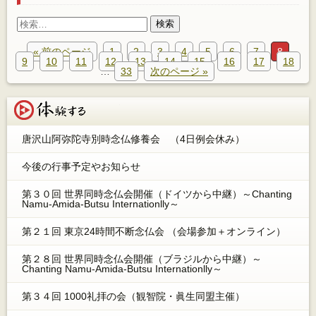
検
索:
« 前のページ
1
2
3
4
5
6
7
8
9
10
11
12
13
14
15
16
17
18
…
33
次のページ »
体験する
唐沢山阿弥陀寺別時念仏修養会 （4日例会休み）
今後の行事予定やお知らせ
第３０回 世界同時念仏会開催（ドイツから中継）～Chanting
Namu-Amida-Butsu Internationlly～
第２１回 東京24時間不断念仏会 （会場参加＋オンライン）
第２８回 世界同時念仏会開催（ブラジルから中継）～
Chanting Namu-Amida-Butsu Internationlly～
第３４回 1000礼拝の会（観智院・眞生同盟主催）